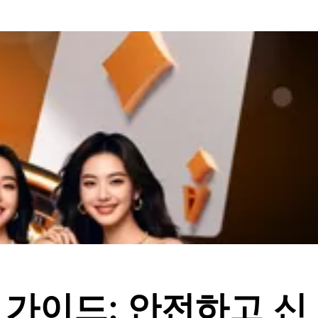
 가이드: 안전하고 신