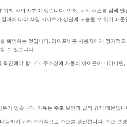
 가지 주의 사항이 있습니다. 먼저, 공식 주소를
검색 엔
색 결과에 따라 사칭 사이트가 상단에 노출될 수 있기 때
소를 확인하는 것입니다. 라이프벳은 사용자에게 정기적으
할 수 있습니다.
를 확인해야 합니다. 주소창에 자물쇠 아이콘이 나타나면,
우가 있습니다. 이유는 주로 보안과 법적 규제 때문입니
 대응하기 위해 주기적으로 주소를 갱신합니다. 주소 변