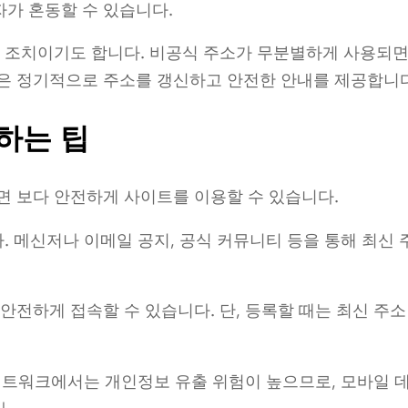
가 혼동할 수 있습니다.
 조치이기도 합니다. 비공식 주소가 무분별하게 사용되면
은 정기적으로 주소를 갱신하고 안전한 안내를 제공합니다
하는 팁
면 보다 안전하게 사이트를 이용할 수 있습니다.
. 메신저나 이메일 공지, 공식 커뮤니티 등을 통해 최신 
안전하게 접속할 수 있습니다. 단, 등록할 때는 최신 주
네트워크에서는 개인정보 유출 위험이 높으므로, 모바일 