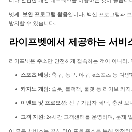
터나 안전한 개인 네트워크를 이용하는 것이 좋습니다
넷째,
보안 프로그램 활용
입니다. 백신 프로그램과 
방지할 수 있습니다.
라이프벳에서 제공하는 서비
라이프벳은 주소만 안전하게 접속하는 것이 아니라,
스포츠 베팅
: 축구, 농구, 야구, e스포츠 등 
카지노 게임
: 슬롯, 블랙잭, 룰렛 등 라이브 
이벤트 및 프로모션
: 신규 가입자 혜택, 충전 
고객 지원
: 24시간 고객센터를 운영하며, 문제
이 모든 서비스는 공식 라이프벳 주소를 통해 안전하