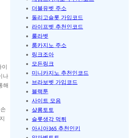
더블유벳 주소
돌리고슬롯 가입코드
라이프벳 추천인코드
룰라벳
룸카지노 주소
링크조아
모든링크
라이
미니카지노 추천인코드
이나
브라보벳 가입코드
통해
블랙툰
사이트 모음
 손
샬롬토토
숙지
슬롯생각 먹튀
아시아365 추천인키
알파벳토토