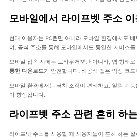
모바일에서 라이프벳 주소 
현대 이용자는 PC뿐만 아니라 모바일 환경에서도 베
며, 공식 주소를 통해 모바일에서도 동일한 서비스를
모바일 접속 시에는 브라우저뿐만 아니라, 앱 형태로
통한 다운로드
가 안전합니다. 비공식 앱은 악성 코드
모바일 환경에서는 터치 조작이 편리하고, 알림 기능
이 향상됩니다.
라이프벳 주소 관련 흔히 하는
라이프벳 주소를 사용할 때 사용자들이 흔히 하는 실