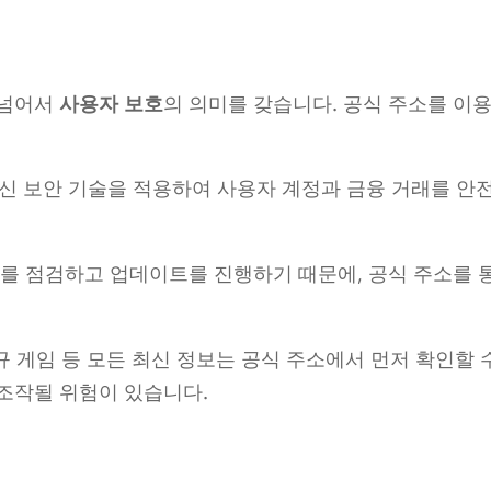
 넘어서
사용자 보호
의 의미를 갖습니다. 공식 주소를 이
 최신 보안 기술을 적용하여 사용자 계정과 금융 거래를 안
를 점검하고 업데이트를 진행하기 때문에, 공식 주소를 
규 게임 등 모든 최신 정보는 공식 주소에서 먼저 확인할 
조작될 위험이 있습니다.