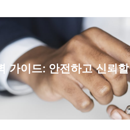
 가이드: 안전하고 신뢰할