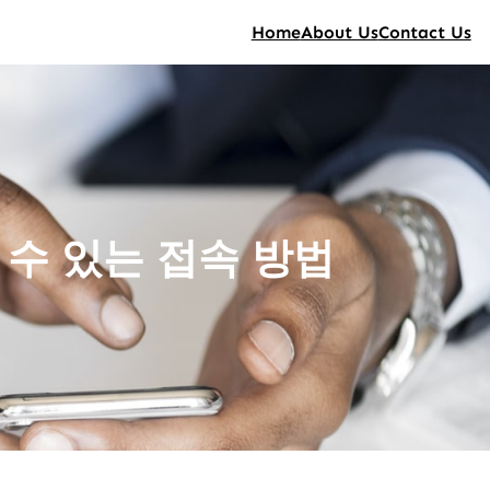
Home
About Us
Contact Us
 수 있는 접속 방법