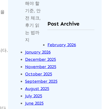
속을
Post Archive
February 2026
니다.
January 2026
December 2025
November 2025
October 2025
September 2025
August 2025
July 2025
June 2025
니다.