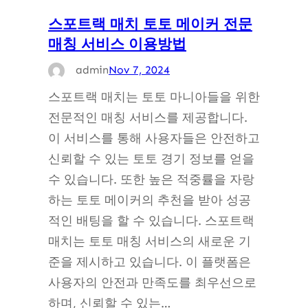
스포트랙 매치 토토 메이커 전문
매칭 서비스 이용방법
admin
Nov 7, 2024
스포트랙 매치는 토토 마니아들을 위한
전문적인 매칭 서비스를 제공합니다.
이 서비스를 통해 사용자들은 안전하고
신뢰할 수 있는 토토 경기 정보를 얻을
수 있습니다. 또한 높은 적중률을 자랑
하는 토토 메이커의 추천을 받아 성공
적인 배팅을 할 수 있습니다. 스포트랙
매치는 토토 매칭 서비스의 새로운 기
준을 제시하고 있습니다. 이 플랫폼은
사용자의 안전과 만족도를 최우선으로
하며, 신뢰할 수 있는…