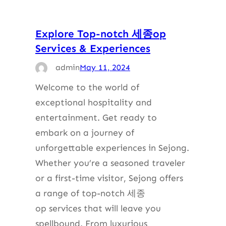
Explore Top-notch 세종op
Services & Experiences
admin
May 11, 2024
Welcome to the world of
exceptional hospitality and
entertainment. Get ready to
embark on a journey of
unforgettable experiences in Sejong.
Whether you’re a seasoned traveler
or a first-time visitor, Sejong offers
a range of top-notch 세종
op services that will leave you
spellbound. From luxurious