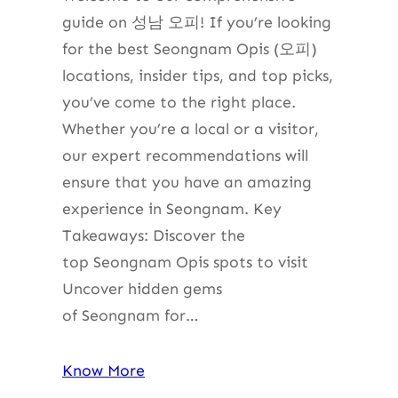
guide on 성남 오피! If you’re looking
for the best Seongnam Opis (오피)
locations, insider tips, and top picks,
you’ve come to the right place.
Whether you’re a local or a visitor,
our expert recommendations will
ensure that you have an amazing
experience in Seongnam. Key
Takeaways: Discover the
top Seongnam Opis spots to visit
Uncover hidden gems
of Seongnam for…
Know More