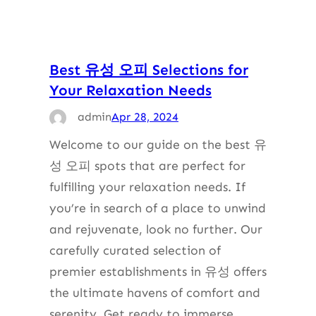
Best 유성 오피 Selections for
Your Relaxation Needs
admin
Apr 28, 2024
Welcome to our guide on the best 유
성 오피 spots that are perfect for
fulfilling your relaxation needs. If
you’re in search of a place to unwind
and rejuvenate, look no further. Our
carefully curated selection of
premier establishments in 유성 offers
the ultimate havens of comfort and
serenity. Get ready to immerse