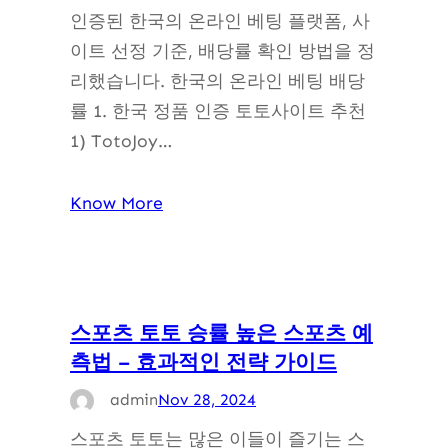
인증된 한국의 온라인 베팅 플랫폼, 사
이트 선정 기준, 배당률 확인 방법을 정
리했습니다. 한국의 온라인 베팅 배당
률 1. 한국 정품 인증 토토사이트 추천
1) TotoJoy…
Know More
스포츠 토토 승률 높은 스포츠 예
측법 – 효과적인 전략 가이드
admin
Nov 28, 2024
스포츠 토토는 많은 이들이 즐기는 스