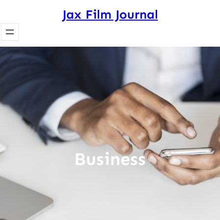
Skip
Jax Film Journal
to
content
Business