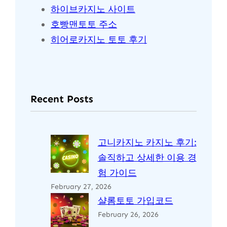
하이브카지노 사이트
호빵맨토토 주소
히어로카지노 토토 후기
Recent Posts
고니카지노 카지노 후기:
솔직하고 상세한 이용 경
험 가이드
February 27, 2026
샬롬토토 가입코드
February 26, 2026