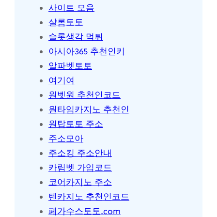
사이트 모음
샬롬토토
슬롯생각 먹튀
아시아365 추천인키
알파벳토토
여기여
원벳원 추천인코드
원타임카지노 추천인
원탑토토 주소
주소모아
주소킹 주소안내
카림벳 가입코드
코어카지노 주소
텐카지노 추천인코드
페가수스토토.com