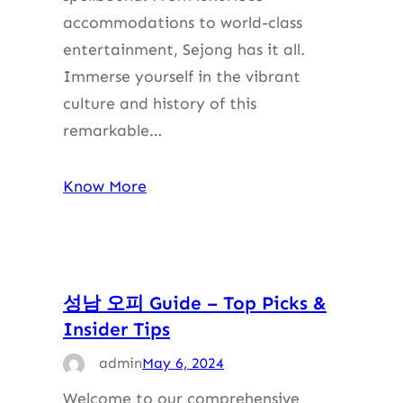
accommodations to world-class
entertainment, Sejong has it all.
Immerse yourself in the vibrant
culture and history of this
remarkable…
Know More
성남 오피 Guide – Top Picks &
Insider Tips
admin
May 6, 2024
Welcome to our comprehensive