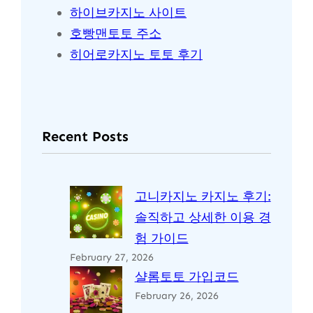
하이브카지노 사이트
호빵맨토토 주소
히어로카지노 토토 후기
Recent Posts
고니카지노 카지노 후기:
솔직하고 상세한 이용 경
험 가이드
February 27, 2026
샬롬토토 가입코드
February 26, 2026