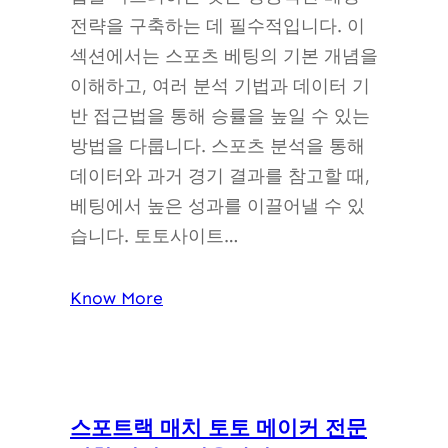
전략을 구축하는 데 필수적입니다. 이
섹션에서는 스포츠 베팅의 기본 개념을
이해하고, 여러 분석 기법과 데이터 기
반 접근법을 통해 승률을 높일 수 있는
방법을 다룹니다. 스포츠 분석을 통해
데이터와 과거 경기 결과를 참고할 때,
베팅에서 높은 성과를 이끌어낼 수 있
습니다. 토토사이트…
Know More
스포트랙 매치 토토 메이커 전문