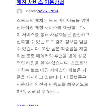
매칭 서비스 이용방법
admin
Nov 7, 2024
스포트랙 매치는 토토 마니아들을 위한
전문적인 매칭 서비스를 제공합니다.
이 서비스를 통해 사용자들은 안전하고
신뢰할 수 있는 토토 경기 정보를 얻을
수 있습니다. 또한 높은 적중률을 자랑
하는 토토 메이커의 추천을 받아 성공
적인 배팅을 할 수 있습니다. 스포트랙
매치는 토토 매칭 서비스의 새로운 기
준을 제시하고 있습니다. 이 플랫폼은
사용자의 안전과 만족도를 최우선으로
하며, 신뢰할 수 있는…
Know More