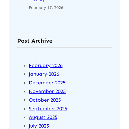
February 17, 2026
Post Archive
February 2026
January 2026
December 2025
November 2025
October 2025
September 2025
August 2025
July 2025