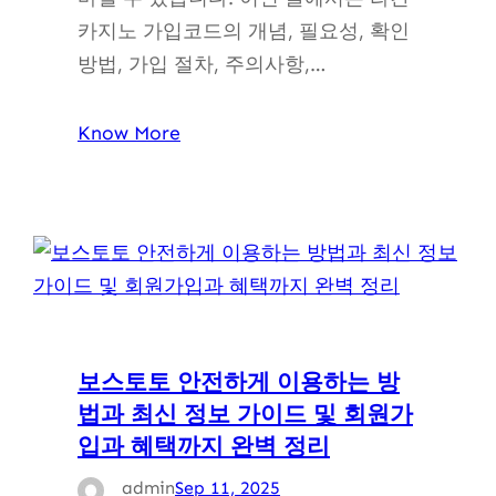
카지노 가입코드의 개념, 필요성, 확인
방법, 가입 절차, 주의사항,…
Know More
보스토토 안전하게 이용하는 방
법과 최신 정보 가이드 및 회원가
입과 혜택까지 완벽 정리
admin
Sep 11, 2025