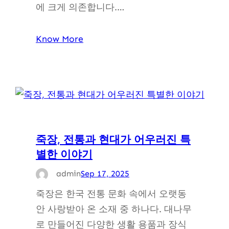
에 크게 의존합니다.…
Know More
죽장, 전통과 현대가 어우러진 특
별한 이야기
admin
Sep 17, 2025
죽장은 한국 전통 문화 속에서 오랫동
안 사랑받아 온 소재 중 하나다. 대나무
로 만들어진 다양한 생활 용품과 장식