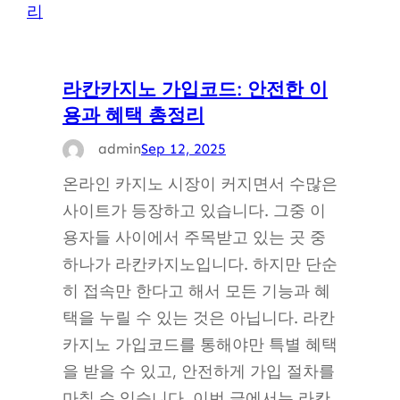
라칸카지노 가입코드: 안전한 이
용과 혜택 총정리
admin
Sep 12, 2025
온라인 카지노 시장이 커지면서 수많은
사이트가 등장하고 있습니다. 그중 이
용자들 사이에서 주목받고 있는 곳 중
하나가 라칸카지노입니다. 하지만 단순
히 접속만 한다고 해서 모든 기능과 혜
택을 누릴 수 있는 것은 아닙니다. 라칸
카지노 가입코드를 통해야만 특별 혜택
을 받을 수 있고, 안전하게 가입 절차를
마칠 수 있습니다. 이번 글에서는 라칸