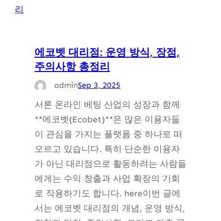
에코벳 대리점: 운영 방식, 장점,
주의사항 총정리
admin
Sep 3, 2025
서론 온라인 베팅 산업의 성장과 함께
**에코벳(Ecobet)**은 많은 이용자들
이 관심을 가지는 플랫폼 중 하나로 떠
오르고 있습니다. 특히 단순한 이용자
가 아닌 대리점으로 활동하려는 사람들
에게는 수익 창출과 사업 확장의 기회
로 작용하기도 합니다. here이번 글에
서는 에코벳 대리점의 개념, 운영 방식,