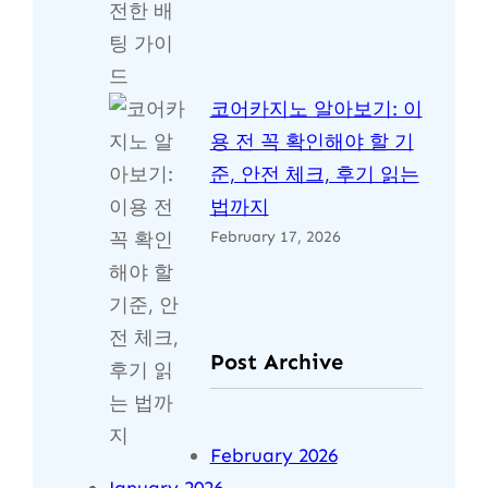
코어카지노 알아보기: 이
용 전 꼭 확인해야 할 기
준, 안전 체크, 후기 읽는
법까지
February 17, 2026
Post Archive
February 2026