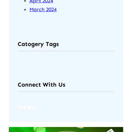
April 2024
March 2024
Catogery Tags
Connect With Us
Facebook
Twitter
LinkedIn
Instagram