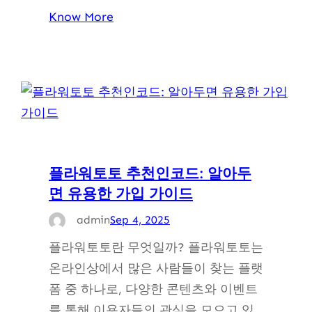
Know More
플라워토토 추천인코드: 알아두
면 유용한 가입 가이드
admin
Sep 4, 2025
플라워토토란 무엇일까? 플라워토토는
온라인상에서 많은 사람들이 찾는 플랫
폼 중 하나로, 다양한 콘텐츠와 이벤트
를 통해 이용자들의 관심을 모으고 있