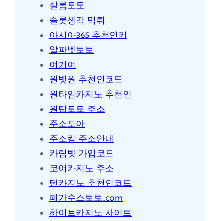
샬롬토토
슬롯생각 먹튀
아시아365 추천인키
알파벳토토
여기여
원벳원 추천인코드
원타임카지노 추천인
원탑토토 주소
주소모아
주소킹 주소안내
카림벳 가입코드
코어카지노 주소
텐카지노 추천인코드
페가수스토토.com
하이브카지노 사이트