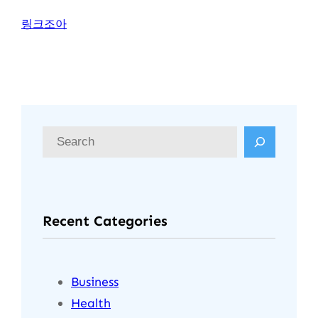
링크조아
S
e
a
r
Recent Categories
c
h
Business
Health