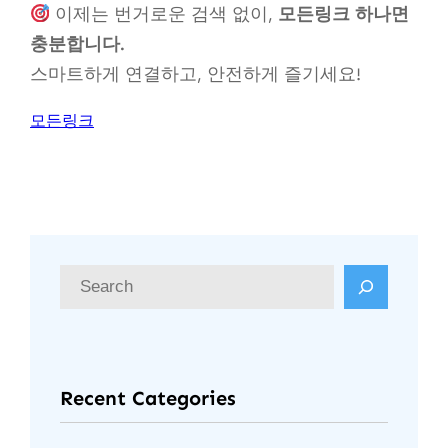
이제는 번거로운 검색 없이,
모든링크 하나면
충분합니다.
스마트하게 연결하고, 안전하게 즐기세요!
모든링크
S
e
a
r
Recent Categories
c
h