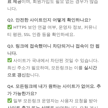
료 제공
이며, 회원가입도 필요 없는 경우가 많습
니다.
Q2. 안전한 사이트인지 어떻게 확인하나요?
HTTPS 보안 연결 여부, 운영자 정보, 커뮤니
티 평판, SSL 인증 등을 확인하세요.
Q3. 링크에 접속했더니 차단되거나 접속이 안 됩
니다.
사이트가 국내에서 차단된 것일 수 있습니다.
최신 주소가 필요하며, 모든링크는 이를
실시간
으로 갱신
합니다.
Q4. 모든링크에 내가 원하는 사이트가 없어요. 추
가 가능한가요?
일부 모든링크 운영자는 사용자 요청을 받아