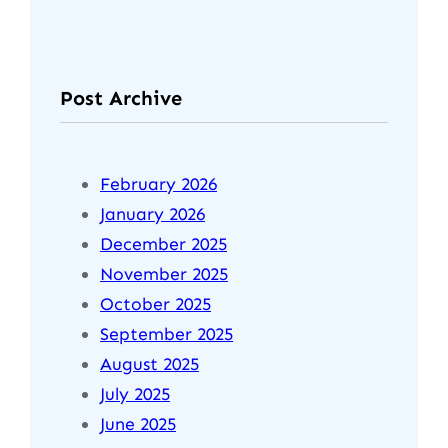
Post Archive
February 2026
January 2026
December 2025
November 2025
October 2025
September 2025
August 2025
July 2025
June 2025