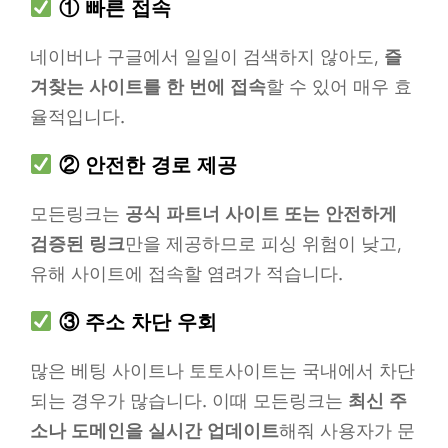
① 빠른 접속
네이버나 구글에서 일일이 검색하지 않아도,
즐
겨찾는 사이트를 한 번에 접속
할 수 있어 매우 효
율적입니다.
② 안전한 경로 제공
모든링크는
공식 파트너 사이트 또는 안전하게
검증된 링크
만을 제공하므로 피싱 위험이 낮고,
유해 사이트에 접속할 염려가 적습니다.
③ 주소 차단 우회
많은 베팅 사이트나 토토사이트는 국내에서 차단
되는 경우가 많습니다. 이때 모든링크는
최신 주
소나 도메인을 실시간 업데이트
해줘 사용자가 문