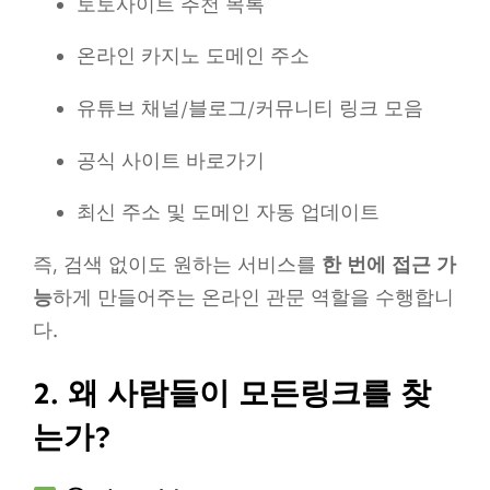
토토사이트 추천 목록
온라인 카지노 도메인 주소
유튜브 채널/블로그/커뮤니티 링크 모음
공식 사이트 바로가기
최신 주소 및 도메인 자동 업데이트
즉, 검색 없이도 원하는 서비스를
한 번에 접근 가
능
하게 만들어주는 온라인 관문 역할을 수행합니
다.
2. 왜 사람들이 모든링크를 찾
는가?