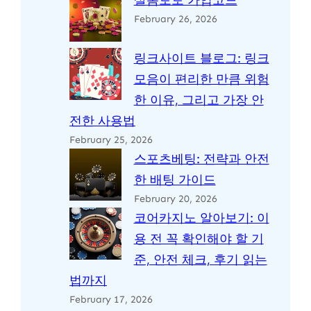
February 26, 2026
링크사이트 블로그: 링크
모음이 편리한 만큼 위험
한 이유, 그리고 가장 안
전한 사용법
February 25, 2026
스포츠베팅: 전략과 안전
한 배팅 가이드
February 20, 2026
코어카지노 알아보기: 이
용 전 꼭 확인해야 할 기
준, 안전 체크, 후기 읽는
법까지
February 17, 2026