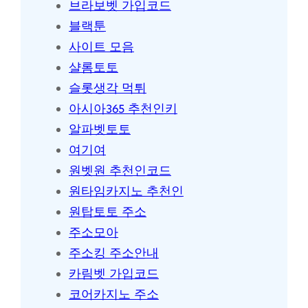
브라보벳 가입코드
블랙툰
사이트 모음
샬롬토토
슬롯생각 먹튀
아시아365 추천인키
알파벳토토
여기여
원벳원 추천인코드
원타임카지노 추천인
원탑토토 주소
주소모아
주소킹 주소안내
카림벳 가입코드
코어카지노 주소