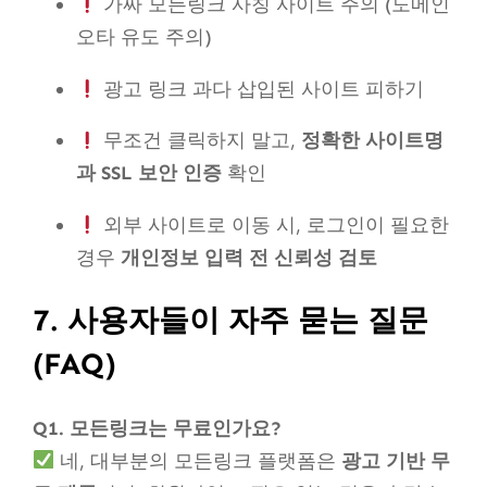
가짜 모든링크 사칭 사이트 주의 (도메인
오타 유도 주의)
광고 링크 과다 삽입된 사이트 피하기
무조건 클릭하지 말고,
정확한 사이트명
과 SSL 보안 인증
확인
외부 사이트로 이동 시, 로그인이 필요한
경우
개인정보 입력 전 신뢰성 검토
7. 사용자들이 자주 묻는 질문
(FAQ)
Q1. 모든링크는 무료인가요?
네, 대부분의 모든링크 플랫폼은
광고 기반 무