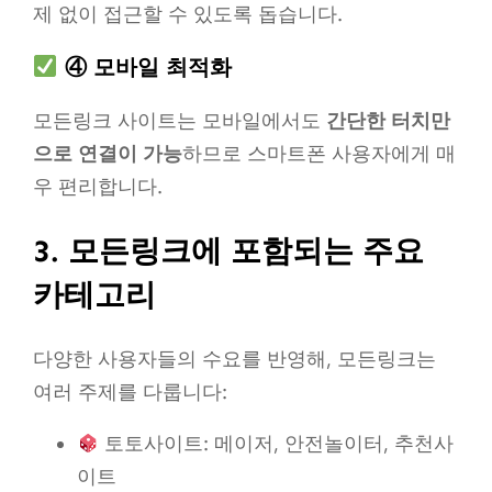
제 없이 접근할 수 있도록 돕습니다.
④ 모바일 최적화
모든링크 사이트는 모바일에서도
간단한 터치만
으로 연결이 가능
하므로 스마트폰 사용자에게 매
우 편리합니다.
3. 모든링크에 포함되는 주요
카테고리
다양한 사용자들의 수요를 반영해, 모든링크는
여러 주제를 다룹니다:
토토사이트: 메이저, 안전놀이터, 추천사
이트