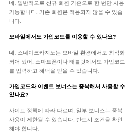
네, 일반적으로 신규 회원 기준으로 한 번만 사용
가능합니다. 기존 회원은 적용되지 않을 수 있습
니다.
모바일에서도 가입코드를 이용할 수 있나요?
네, 스네이크카지노는 모바일 환경에서도 최적화
되어 있어, 스마트폰이나 태블릿에서도 가입코드
를 입력하고 혜택을 받을 수 있습니다.
가입코드와 이벤트 보너스는 중복해서 사용할 수
있나요?
사이트 정책에 따라 다르며, 일부 보너스는 중복
사용이 제한될 수 있습니다. 반드시 조건을 확인
해야 합니다.