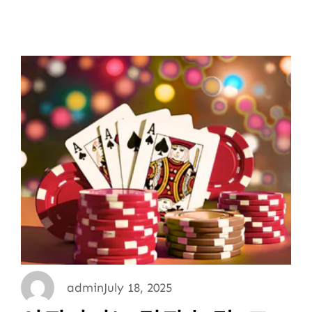
admin
July 18, 2025