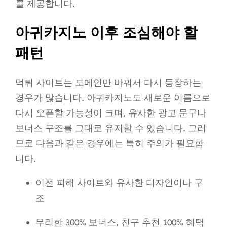
를 제공합니다.
아귀카지노 이후 조심해야 할
패턴
먹튀 사이트는 도메인만 바꿔서 다시 등장하는
경우가 많습니다. 아귀카지노도 새로운 이름으로
다시 오픈할 가능성이 크며, 유사한 광고 문구나
보너스 구조를 그대로 유지할 수 있습니다. 그러
므로 다음과 같은 경우에는 특히 주의가 필요합
니다.
이전 피해 사이트와 유사한 디자인이나 구
조
무리한 300% 보너스, 친구 추천 100% 혜택