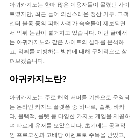
아귀카지노는 한때 많은 이용자들이 몰렸던 사이
트였지만, 최근 들어 의심스러운 정산 거부, 고객
센터 불통 등의 피해 사례가 속속들이 제보되면
서 먹튀 논란이 불거지고 있습니다. 이번 글에서
는 아귀카지노와 같은 사이트의 실태를 분석하
고, 먹튀를 예방하는 방법에 대해 구체적으로 살
펴보겠습니다.
아귀카지노란?
아귀카지노는 주로 해외 서버를 기반으로 운영되
는 온라인 카지노 플랫폼 중 하나로, 슬롯, 바카
라, 블랙잭, 룰렛 등 다양한 카지노 게임을 제공하
며 빠르게 유저를 모았습니다. 초기에는 공격적
인 프로모션과 고배당 이벤트로 주목을 받았고,