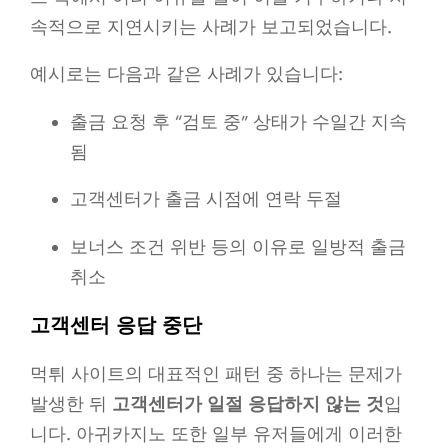
속적으로 지연시키는 사례가 보고되었습니다.
예시로는 다음과 같은 사례가 있습니다:
출금 요청 후 “검토 중” 상태가 수일간 지속
됨
고객센터가 출금 시점에 연락 두절
보너스 조건 위반 등의 이유로 일방적 출금
취소
고객센터 응답 중단
먹튀 사이트의 대표적인 패턴 중 하나는 문제가
발생한 뒤
고객센터가 일절 응답하지 않는 것
입
니다. 아귀카지노 또한 일부 유저들에게 이러한