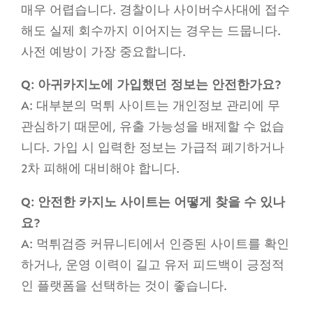
매우 어렵습니다. 경찰이나 사이버수사대에 접수
해도 실제 회수까지 이어지는 경우는 드뭅니다.
사전 예방이 가장 중요합니다.
Q: 아귀카지노에 가입했던 정보는 안전한가요?
A: 대부분의 먹튀 사이트는 개인정보 관리에 무
관심하기 때문에, 유출 가능성을 배제할 수 없습
니다. 가입 시 입력한 정보는 가급적 폐기하거나
2차 피해에 대비해야 합니다.
Q: 안전한 카지노 사이트는 어떻게 찾을 수 있나
요?
A: 먹튀검증 커뮤니티에서 인증된 사이트를 확인
하거나, 운영 이력이 길고 유저 피드백이 긍정적
인 플랫폼을 선택하는 것이 좋습니다.