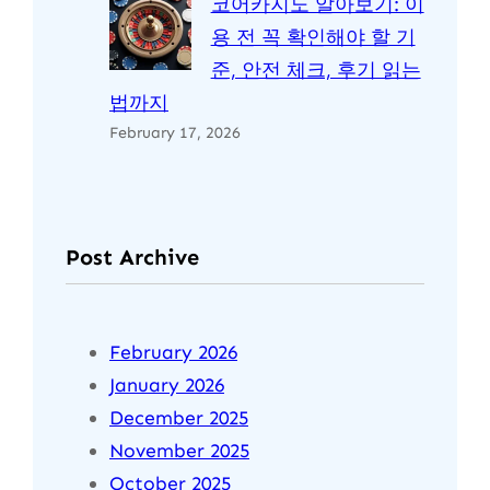
코어카지노 알아보기: 이
용 전 꼭 확인해야 할 기
준, 안전 체크, 후기 읽는
법까지
February 17, 2026
Post Archive
February 2026
January 2026
December 2025
November 2025
October 2025