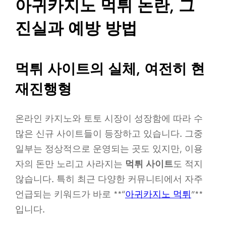
아귀카지노 먹튀 논란, 그
진실과 예방 방법
먹튀 사이트의 실체, 여전히 현
재진행형
온라인 카지노와 토토 시장이 성장함에 따라 수
많은 신규 사이트들이 등장하고 있습니다. 그중
일부는 정상적으로 운영되는 곳도 있지만, 이용
자의 돈만 노리고 사라지는
먹튀 사이트
도 적지
않습니다. 특히 최근 다양한 커뮤니티에서 자주
언급되는 키워드가 바로 **“
아귀카지노 먹튀
”**
입니다.