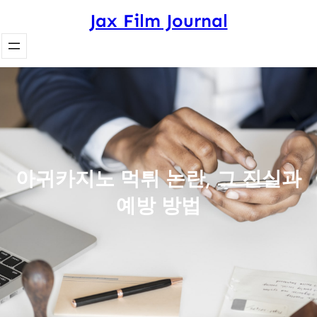
Skip
Jax Film Journal
to
content
아귀카지노 먹튀 논란, 그 진실과
예방 방법