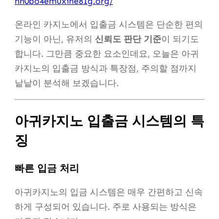
hh0bo4emuxihe81g.org/
온라인 카지노에서 입출금 시스템은 단순한 편의
기능이 아닌, 유저의
신뢰도 판단 기준
이 되기도
합니다. 그만큼 중요한 요소인데요, 오늘은 아귀
카지노의 입출금 방식과 특장점, 주의할 점까지
낱낱이 분석해 보겠습니다.
아귀카지노 입출금 시스템의 특
징
빠른 입금 처리
아귀카지노의 입금 시스템은 매우 간편하고 신속
하게 구성되어 있습니다. 주로 사용되는 방식은