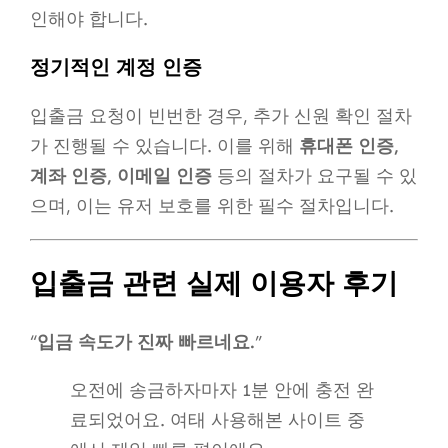
인해야 합니다.
정기적인 계정 인증
입출금 요청이 빈번한 경우, 추가 신원 확인 절차
가 진행될 수 있습니다. 이를 위해
휴대폰 인증,
계좌 인증, 이메일 인증
등의 절차가 요구될 수 있
으며, 이는 유저 보호를 위한 필수 절차입니다.
입출금 관련 실제 이용자 후기
“
입금 속도가 진짜 빠르네요.
”
오전에 송금하자마자 1분 안에 충전 완
료되었어요. 여태 사용해본 사이트 중