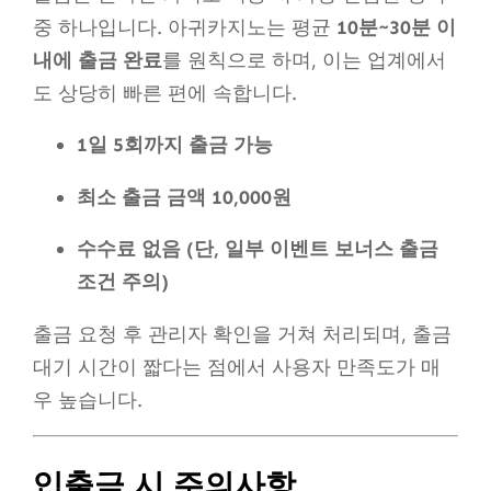
중 하나입니다. 아귀카지노는 평균
10분~30분 이
내에 출금 완료
를 원칙으로 하며, 이는 업계에서
도 상당히 빠른 편에 속합니다.
1일 5회까지 출금 가능
최소 출금 금액 10,000원
수수료 없음 (단, 일부 이벤트 보너스 출금
조건 주의)
출금 요청 후 관리자 확인을 거쳐 처리되며, 출금
대기 시간이 짧다는 점에서 사용자 만족도가 매
우 높습니다.
입출금 시 주의사항