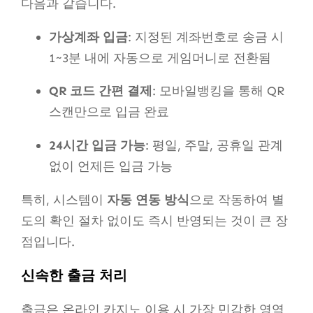
다음과 같습니다.
가상계좌 입금
: 지정된 계좌번호로 송금 시
1~3분 내에 자동으로 게임머니로 전환됨
QR 코드 간편 결제
: 모바일뱅킹을 통해 QR
스캔만으로 입금 완료
24시간 입금 가능
: 평일, 주말, 공휴일 관계
없이 언제든 입금 가능
특히, 시스템이
자동 연동 방식
으로 작동하여 별
도의 확인 절차 없이도 즉시 반영되는 것이 큰 장
점입니다.
신속한 출금 처리
출금은 온라인 카지노 이용 시 가장 민감한 영역