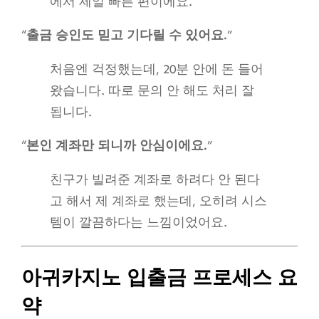
에서 제일 빠른 편이에요.
“
출금 승인도 믿고 기다릴 수 있어요.
”
처음엔 걱정했는데, 20분 안에 돈 들어
왔습니다. 따로 문의 안 해도 처리 잘
됩니다.
“
본인 계좌만 되니까 안심이에요.
”
친구가 빌려준 계좌로 하려다 안 된다
고 해서 제 계좌로 했는데, 오히려 시스
템이 깔끔하다는 느낌이었어요.
아귀카지노 입출금 프로세스 요
약