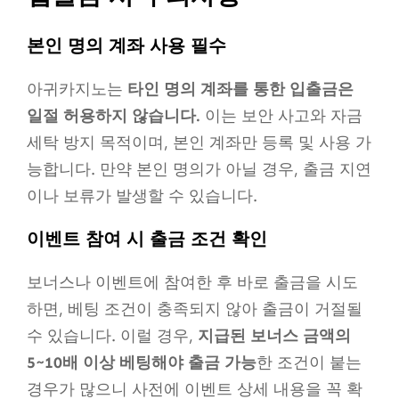
본인 명의 계좌 사용 필수
아귀카지노는
타인 명의 계좌를 통한 입출금은
일절 허용하지 않습니다.
이는 보안 사고와 자금
세탁 방지 목적이며, 본인 계좌만 등록 및 사용 가
능합니다. 만약 본인 명의가 아닐 경우, 출금 지연
이나 보류가 발생할 수 있습니다.
이벤트 참여 시 출금 조건 확인
보너스나 이벤트에 참여한 후 바로 출금을 시도
하면, 베팅 조건이 충족되지 않아 출금이 거절될
수 있습니다. 이럴 경우,
지급된 보너스 금액의
5~10배 이상 베팅해야 출금 가능
한 조건이 붙는
경우가 많으니 사전에 이벤트 상세 내용을 꼭 확