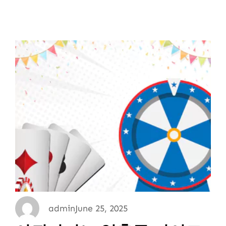
admin
June 25, 2025