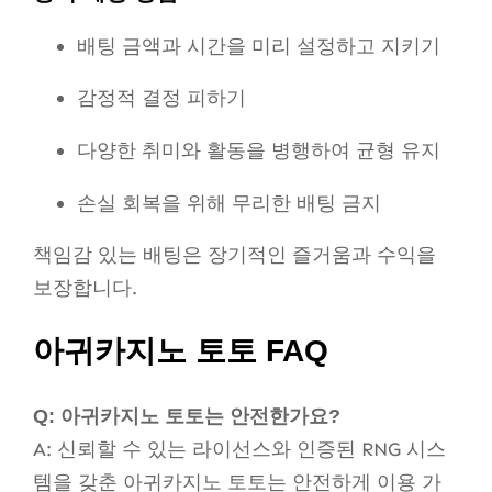
배팅 금액과 시간을 미리 설정하고 지키기
감정적 결정 피하기
다양한 취미와 활동을 병행하여 균형 유지
손실 회복을 위해 무리한 배팅 금지
책임감 있는 배팅은 장기적인 즐거움과 수익을
보장합니다.
아귀카지노 토토 FAQ
Q: 아귀카지노 토토는 안전한가요?
A: 신뢰할 수 있는 라이선스와 인증된 RNG 시스
템을 갖춘 아귀카지노 토토는 안전하게 이용 가