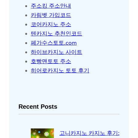
주소킹 주소안내
카림벳 가입코드
코어카지노 주소
텐카지노 추천인코드
페가수스토토.com
하이브카지노 사이트
호빵맨토토 주소
히어로카지노 토토 후기
Recent Posts
고니카지노 카지노 후기: