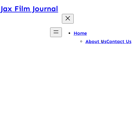
Skip
Jax Film Journal
to
content
Home
About Us
Contact Us
아귀카지노 토토: 안전하고 효율적
인 배팅 가이드