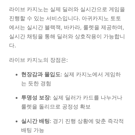
라이브 카지노는 실제 딜러와 실시간으로 게임을
진행할 수 있는 서비스입니다. 아귀카지노 토토
에서는 실시간 블랙잭, 바카라, 룰렛을 제공하며,
실시간 채팅을 통해 딜러와 상호작용이 가능합니
다.
라이브 카지노의 장점은:
: 실제 카지노에서 게임하
현장감과 몰입도
는 듯한 경험
: 실제 딜러가 카드를 나누거나
투명성 보장
룰렛을 돌리므로 공정성 확보
: 경기 진행 상황에 맞춘 즉각적
실시간 배팅
배팅 가능