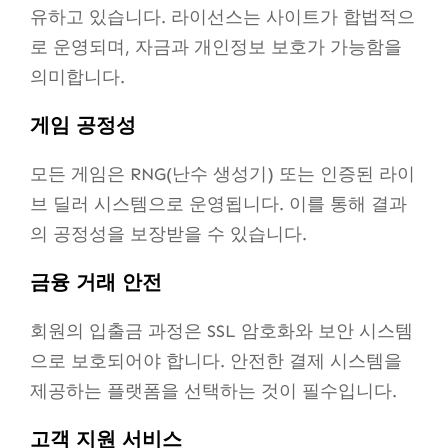
유하고 있습니다. 라이선스는 사이트가 합법적으
로 운영되며, 자금과 개인정보 보호가 가능함을
의미합니다.
게임 공정성
모든 게임은 RNG(난수 생성기) 또는 인증된 라이
브 딜러 시스템으로 운영됩니다. 이를 통해 결과
의 공정성을 보장받을 수 있습니다.
금융 거래 안전
회원의 입출금 과정은 SSL 암호화와 보안 시스템
으로 보호되어야 합니다. 안전한 결제 시스템을
제공하는 플랫폼을 선택하는 것이 필수입니다.
고객 지원 서비스