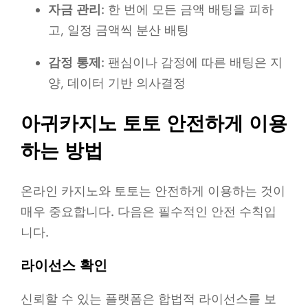
: 한 번에 모든 금액 배팅을 피하
자금 관리
고, 일정 금액씩 분산 배팅
: 팬심이나 감정에 따른 배팅은 지
감정 통제
양, 데이터 기반 의사결정
아귀카지노 토토 안전하게 이용
하는 방법
온라인 카지노와 토토는 안전하게 이용하는 것이
매우 중요합니다. 다음은 필수적인 안전 수칙입
니다.
라이선스 확인
신뢰할 수 있는 플랫폼은 합법적 라이선스를 보