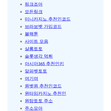
링크조아
모든링크
미니카지노 추천인코드
브라보벳 가입코드
블랙툰
사이트 모음
샬롬토토
슬롯생각 먹튀
아시아365 추천인키
알파벳토토
여기여
원벳원 추천인코드
원타임카지노 추천인
원탑토토 주소
주소모아