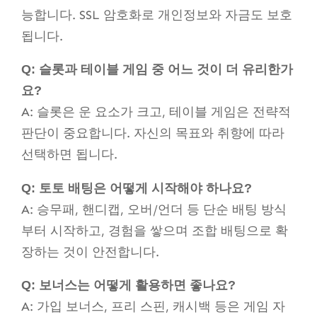
능합니다. SSL 암호화로 개인정보와 자금도 보호
됩니다.
Q: 슬롯과 테이블 게임 중 어느 것이 더 유리한가
요?
A: 슬롯은 운 요소가 크고, 테이블 게임은 전략적
판단이 중요합니다. 자신의 목표와 취향에 따라
선택하면 됩니다.
Q: 토토 배팅은 어떻게 시작해야 하나요?
A: 승무패, 핸디캡, 오버/언더 등 단순 배팅 방식
부터 시작하고, 경험을 쌓으며 조합 배팅으로 확
장하는 것이 안전합니다.
Q: 보너스는 어떻게 활용하면 좋나요?
A: 가입 보너스, 프리 스핀, 캐시백 등은 게임 자