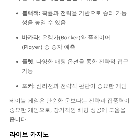
: 확률과 전략을 기반으로 승리 가능
블랙잭
성을 높일 수 있음
: 은행가(Banker)와 플레이어
바카라
(Player) 중 승자 예측
: 다양한 배팅 옵션을 통한 전략적 접근
룰렛
가능
: 심리전과 전략적 판단이 중요한 게임
포커
테이블 게임은 단순한 운보다는 전략과 집중력이
중요한 게임으로, 장기적인 배팅 성공에 도움을
줍니다.
라이브 카지노