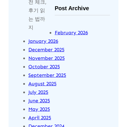
Post Archive
February 2026
January 2026
December 2025
November 2025
October 2025
September 2025
August 2025
July 2025
June 2025
May 2025
April 2025
December 2024