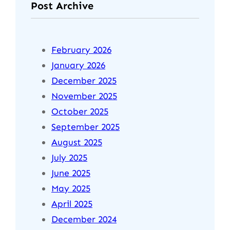
Post Archive
February 2026
January 2026
December 2025
November 2025
October 2025
September 2025
August 2025
July 2025
June 2025
May 2025
April 2025
December 2024