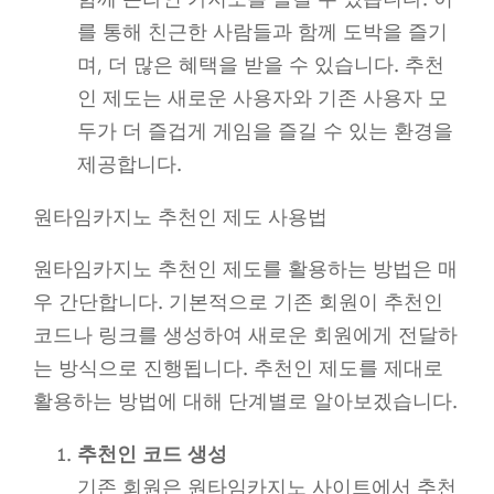
를 통해 친근한 사람들과 함께 도박을 즐기
며, 더 많은 혜택을 받을 수 있습니다. 추천
인 제도는 새로운 사용자와 기존 사용자 모
두가 더 즐겁게 게임을 즐길 수 있는 환경을
제공합니다.
원타임카지노 추천인 제도 사용법
원타임카지노 추천인 제도를 활용하는 방법은 매
우 간단합니다. 기본적으로 기존 회원이 추천인
코드나 링크를 생성하여 새로운 회원에게 전달하
는 방식으로 진행됩니다. 추천인 제도를 제대로
활용하는 방법에 대해 단계별로 알아보겠습니다.
추천인 코드 생성
기존 회원은 원타임카지노 사이트에서 추천