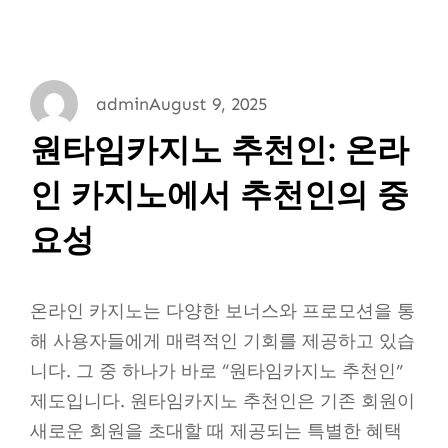
admin
August 9, 2025
원타임카지노 추천인: 온라
인 카지노에서 추천인의 중
요성
온라인 카지노는 다양한 보너스와 프로모션을 통
해 사용자들에게 매력적인 기회를 제공하고 있습
니다. 그 중 하나가 바로 “원타임카지노 추천인”
제도입니다. 원타임카지노 추천인은 기존 회원이
새로운 회원을 초대할 때 제공되는 특별한 혜택