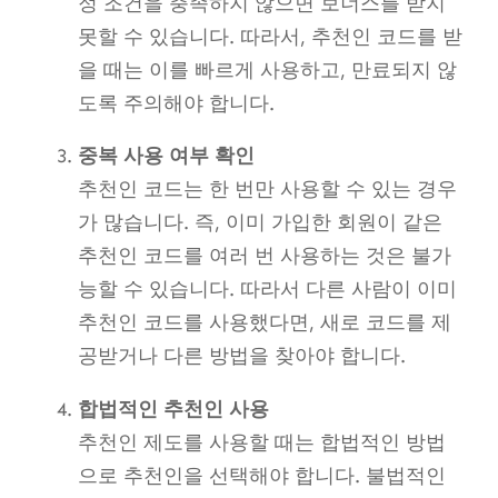
정 조건을 충족하지 않으면 보너스를 받지
못할 수 있습니다. 따라서, 추천인 코드를 받
을 때는 이를 빠르게 사용하고, 만료되지 않
도록 주의해야 합니다.
중복 사용 여부 확인
추천인 코드는 한 번만 사용할 수 있는 경우
가 많습니다. 즉, 이미 가입한 회원이 같은
추천인 코드를 여러 번 사용하는 것은 불가
능할 수 있습니다. 따라서 다른 사람이 이미
추천인 코드를 사용했다면, 새로 코드를 제
공받거나 다른 방법을 찾아야 합니다.
합법적인 추천인 사용
추천인 제도를 사용할 때는 합법적인 방법
으로 추천인을 선택해야 합니다. 불법적인