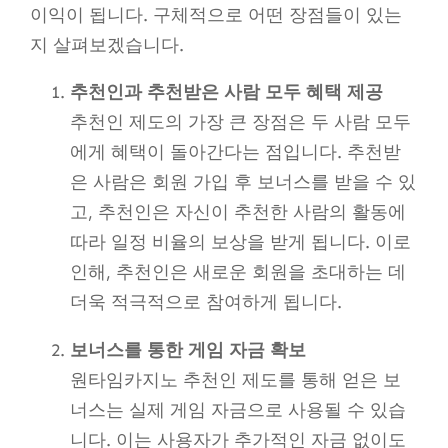
이익이 됩니다. 구체적으로 어떤 장점들이 있는
지 살펴보겠습니다.
추천인과 추천받은 사람 모두 혜택 제공
추천인 제도의 가장 큰 장점은 두 사람 모두
에게 혜택이 돌아간다는 점입니다. 추천받
은 사람은 회원 가입 후 보너스를 받을 수 있
고, 추천인은 자신이 추천한 사람의 활동에
따라 일정 비율의 보상을 받게 됩니다. 이로
인해, 추천인은 새로운 회원을 초대하는 데
더욱 적극적으로 참여하게 됩니다.
보너스를 통한 게임 자금 확보
원타임카지노 추천인 제도를 통해 얻은 보
너스는 실제 게임 자금으로 사용될 수 있습
니다. 이는 사용자가 추가적인 자금 없이도