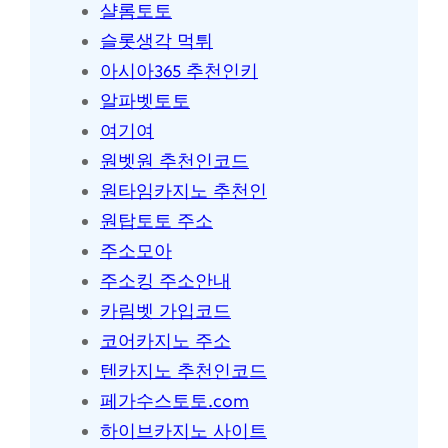
샬롬토토
슬롯생각 먹튀
아시아365 추천인키
알파벳토토
여기여
원벳원 추천인코드
원타임카지노 추천인
원탑토토 주소
주소모아
주소킹 주소안내
카림벳 가입코드
코어카지노 주소
텐카지노 추천인코드
페가수스토토.com
하이브카지노 사이트