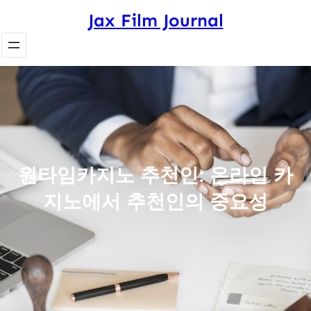
Skip
Jax Film Journal
to
content
원타임카지노 추천인: 온라인 카
지노에서 추천인의 중요성