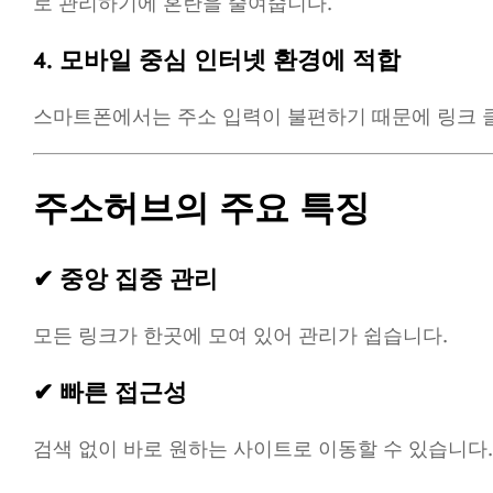
로 관리하기에 혼란을 줄여줍니다.
4. 모바일 중심 인터넷 환경에 적합
스마트폰에서는 주소 입력이 불편하기 때문에 링크 
주소허브의 주요 특징
✔ 중앙 집중 관리
모든 링크가 한곳에 모여 있어 관리가 쉽습니다.
✔ 빠른 접근성
검색 없이 바로 원하는 사이트로 이동할 수 있습니다.