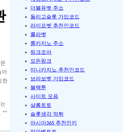
더블유벳 주소
관
돌리고슬롯 가입코드
라이프벳 추천인코드
룰라벳
룸카지노 주소
링크조아
모든링크
방문
미니카지노 추천인코드
늘어
브라보벳 가입코드
요한
블랙툰
사이트 모음
되는
샬롬토토
**
슬롯생각 먹튀
아시아365 추천인키
알파벳토토