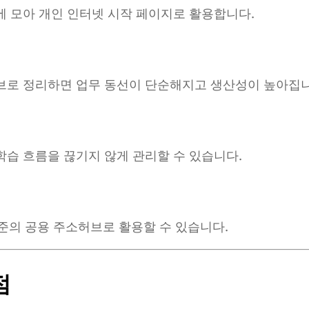
곳에 모아 개인 인터넷 시작 페이지로 활용합니다.
소허브로 정리하면 업무 동선이 단순해지고 생산성이 높아집
 학습 흐름을 끊기지 않게 관리할 수 있습니다.
준의 공용 주소허브로 활용할 수 있습니다.
점