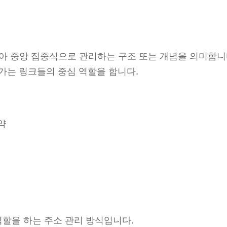
모아 중앙 집중식으로 관리하는 구조 또는 개념을 의미합니
 나가는 링크들의 중심 역할을 합니다.
약
할을 하는 주소 관리 방식입니다.