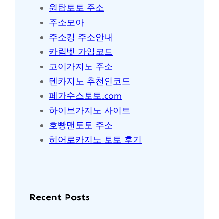
원탑토토 주소
주소모아
주소킹 주소안내
카림벳 가입코드
코어카지노 주소
텐카지노 추천인코드
페가수스토토.com
하이브카지노 사이트
호빵맨토토 주소
히어로카지노 토토 후기
Recent Posts