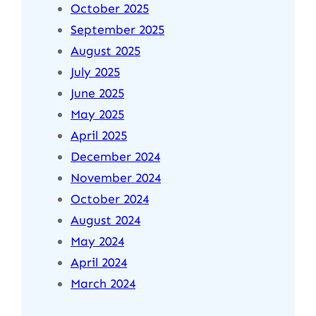
October 2025
September 2025
August 2025
July 2025
June 2025
May 2025
April 2025
December 2024
November 2024
October 2024
August 2024
May 2024
April 2024
March 2024