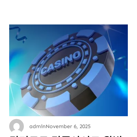
admin
November 6, 2025