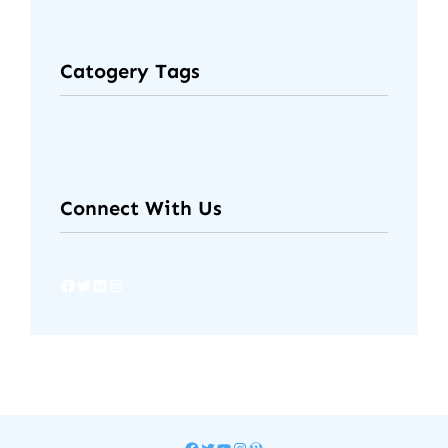
Catogery Tags
Connect With Us
Facebook
Twitter
LinkedIn
Instagram
Facebook
Twitter
YouTube
Instagram
WordPress