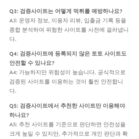
Q3: 검증사이트는 어떻게 먹튀를 예방하나요?
A3: 운영자 정보, 이용자 리뷰, 입출금 기록 등을
종합 분석하여 위험한 사이트를 사전에 걸러냅니
다.
Q4: 검증사이트에 등록되지 않은 토토 사이트도
안전할 수 있나요?
A4: 가능하지만 위험성이 높습니다. 공식적으로
검증된 사이트를 이용하는 것이 훨씬 안전합니
다.
Q5: 검증사이트에서 추천한 사이트만 이용해야
하나요?
A5: 추천 사이트를 기준으로 판단하면 안전성을
크게 높일 수 있지만, 추가적으로 개인 판단과 확