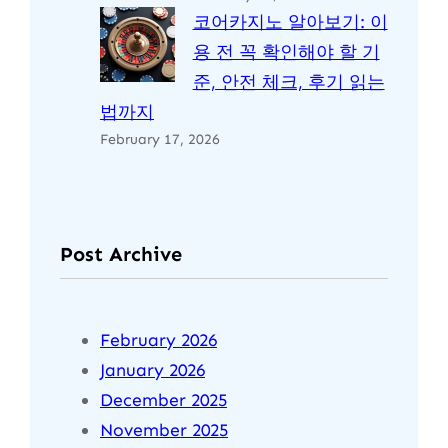
코어카지노 알아보기: 이
용 전 꼭 확인해야 할 기
준, 안전 체크, 후기 읽는
법까지
February 17, 2026
Post Archive
February 2026
January 2026
December 2025
November 2025