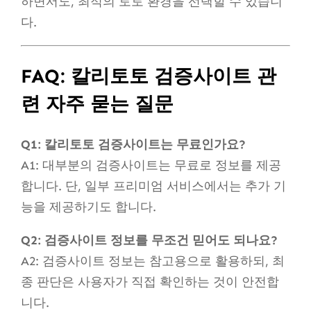
하면서도, 최적의 토토 환경을 선택할 수 있습니
다.
FAQ: 칼리토토 검증사이트 관
련 자주 묻는 질문
Q1: 칼리토토 검증사이트는 무료인가요?
A1: 대부분의 검증사이트는 무료로 정보를 제공
합니다. 단, 일부 프리미엄 서비스에서는 추가 기
능을 제공하기도 합니다.
Q2: 검증사이트 정보를 무조건 믿어도 되나요?
A2: 검증사이트 정보는 참고용으로 활용하되, 최
종 판단은 사용자가 직접 확인하는 것이 안전합
니다.