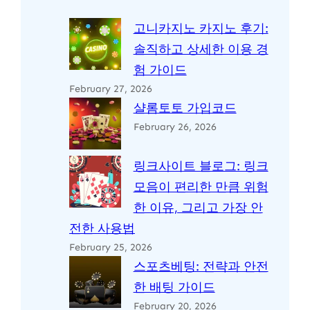
고니카지노 카지노 후기:
솔직하고 상세한 이용 경
험 가이드
February 27, 2026
샬롬토토 가입코드
February 26, 2026
링크사이트 블로그: 링크
모음이 편리한 만큼 위험
한 이유, 그리고 가장 안
전한 사용법
February 25, 2026
스포츠베팅: 전략과 안전
한 배팅 가이드
February 20, 2026