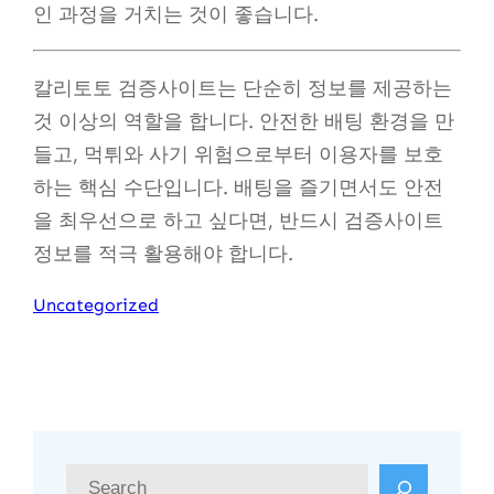
인 과정을 거치는 것이 좋습니다.
칼리토토 검증사이트는 단순히 정보를 제공하는
것 이상의 역할을 합니다. 안전한 배팅 환경을 만
들고, 먹튀와 사기 위험으로부터 이용자를 보호
하는 핵심 수단입니다. 배팅을 즐기면서도 안전
을 최우선으로 하고 싶다면, 반드시 검증사이트
정보를 적극 활용해야 합니다.
Uncategorized
S