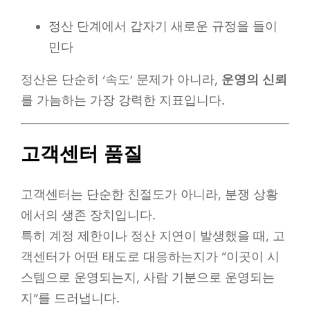
정산 단계에서 갑자기 새로운 규정을 들이
민다
정산은 단순히 ‘속도’ 문제가 아니라,
운영의 신뢰
를 가늠하는 가장 강력한 지표입니다.
고객센터 품질
고객센터는 단순한 친절도가 아니라, 분쟁 상황
에서의 생존 장치입니다.
특히 계정 제한이나 정산 지연이 발생했을 때, 고
객센터가 어떤 태도로 대응하는지가 “이곳이 시
스템으로 운영되는지, 사람 기분으로 운영되는
지”를 드러냅니다.