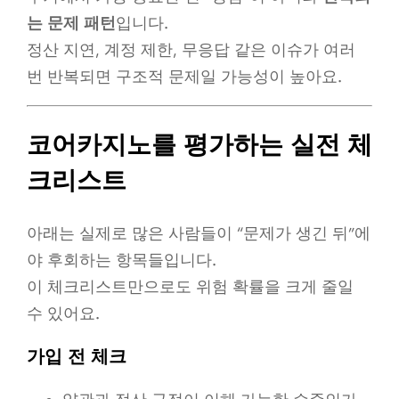
는 문제 패턴
입니다.
정산 지연, 계정 제한, 무응답 같은 이슈가 여러
번 반복되면 구조적 문제일 가능성이 높아요.
코어카지노를 평가하는 실전 체
크리스트
아래는 실제로 많은 사람들이 “문제가 생긴 뒤”에
야 후회하는 항목들입니다.
이 체크리스트만으로도 위험 확률을 크게 줄일
수 있어요.
가입 전 체크