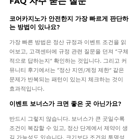
FAQ 자주 묻는 질문
코어카지노가 안전한지 가장 빠르게 판단하
는 방법이 있나요?
가장 빠른 방법은 정산 규정과 이벤트 조건을 읽
어보고, 고객센터에 규정 관련 질문을 던져 “구체
적으로 답하는지” 확인하는 것입니다. 그리고 커
뮤니티 후기에서는 “정산 지연/계정 제한” 같은
문제가 반복되는 패턴이 있는지 체크하는 것이
효과적입니다.
이벤트 보너스가 크면 좋은 곳 아닌가요?
반드시 그렇지 않습니다. 보너스가 큰 곳일수록
조건이 복잡할 수 있고, 정산 단계에서 제약이 생
길 가능성도 있습니다. 크기보다 조건의 투명성