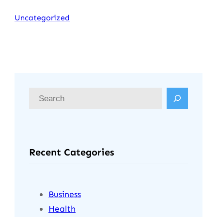
Uncategorized
S
e
a
r
Recent Categories
c
h
Business
Health