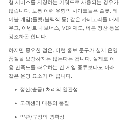
형 서비스를 지칭하는 키워드로 사용되는 경우가
많습니다. 보통 이런 유형의 사이트들은 슬롯, 테
이블 게임(룰렛/블랙잭 등) 같은 카테고리를 내세
우고, 이벤트나 보너스, VIP 제도, 빠른 정산 등을
강조하곤 합니다.
하지만 중요한 점은, 이런 홍보 문구가 실제 운영
품질을 보장하지는 않는다는 겁니다. 실제로 이
용 만족도를 좌우하는 건 게임 종류보다도 아래
같은 운영 요소가 더 큽니다.
정산(출금) 처리의 일관성
고객센터 대응의 품질
약관/규정의 명확성