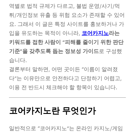
역별로 법적 규제가 다르고, 불법 운영/사기/먹
튀/개인정보 유출 등 위험 요소가 존재할 수 있어
요. 그래서 이 글은 특정 사이트를 홍보하거나 가
입을 유도하는 목적이 아니라,
코어카지노
라는
키워드를 접한 사람이 “피해를 줄이기 위한 판단
기준”을 갖추도록 돕는 정보성 가이드
로 구성했
습니다.
결론부터 말하면, 어떤 곳이든 “이름이 알려졌
다”는 이유만으로 안전하다고 단정하기 어렵고,
이용 전 반드시 체크해야 할 항목이 있습니다.
코어카지노란 무엇인가
일반적으로 “코어카지노”는 온라인 카지노/게임