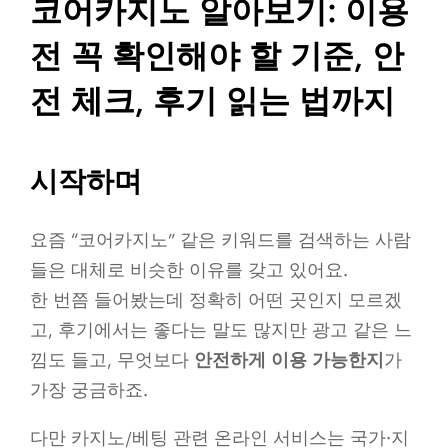
코어카지노 알아보기: 이용
전 꼭 확인해야 할 기준, 안
전 체크, 후기 읽는 법까지
시작하며
요즘 “코어카지노” 같은 키워드를 검색하는 사람
들은 대체로 비슷한 이유를 갖고 있어요.
한 번쯤 들어봤는데 정확히 어떤 곳인지 모르겠
고, 후기에서는 좋다는 말도 많지만 광고 같은 느
낌도 들고, 무엇보다
안전하게 이용 가능한지
가
가장 궁금하죠.
다만 카지노/베팅 관련 온라인 서비스는 국가·지