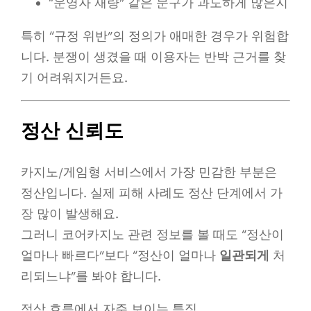
“운영자 재량” 같은 문구가 과도하게 많은지
특히 “규정 위반”의 정의가 애매한 경우가 위험합
니다. 분쟁이 생겼을 때 이용자는 반박 근거를 찾
기 어려워지거든요.
정산 신뢰도
카지노/게임형 서비스에서 가장 민감한 부분은
정산입니다. 실제 피해 사례도 정산 단계에서 가
장 많이 발생해요.
그러니 코어카지노 관련 정보를 볼 때도 “정산이
얼마나 빠르다”보다 “정산이 얼마나
일관되게
처
리되느냐”를 봐야 합니다.
정상 흐름에서 자주 보이는 특징