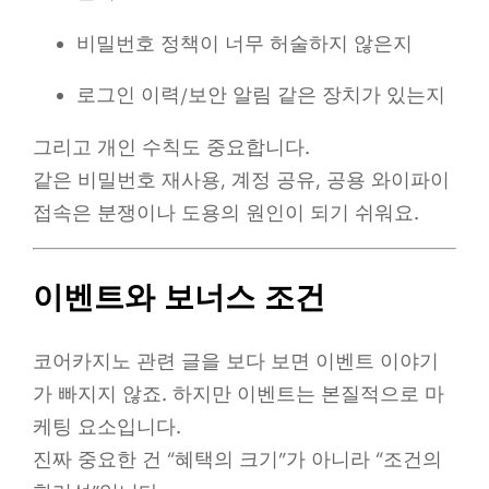
비밀번호 정책이 너무 허술하지 않은지
로그인 이력/보안 알림 같은 장치가 있는지
그리고 개인 수칙도 중요합니다.
같은 비밀번호 재사용, 계정 공유, 공용 와이파이
접속은 분쟁이나 도용의 원인이 되기 쉬워요.
이벤트와 보너스 조건
코어카지노 관련 글을 보다 보면 이벤트 이야기
가 빠지지 않죠. 하지만 이벤트는 본질적으로 마
케팅 요소입니다.
진짜 중요한 건 “혜택의 크기”가 아니라 “조건의