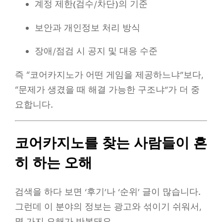
계정 제한(검수/차단)의 기준
보안과 개인정보 처리 방식
장애/점검 시 공지 및 대응 수준
즉 “코어카지노가 어떤 게임을 제공하느냐”보다,
“문제가 생겼을 때 해결 가능한 구조냐”가 더 중
요합니다.
코어카지노를 찾는 사람들이 흔
히 하는 오해
검색을 하다 보면 ‘후기’나 ‘순위’ 글이 많습니다.
그런데 이 분야의 정보는 광고와 섞이기 쉬워서,
몇 가지 오해가 반복돼요.