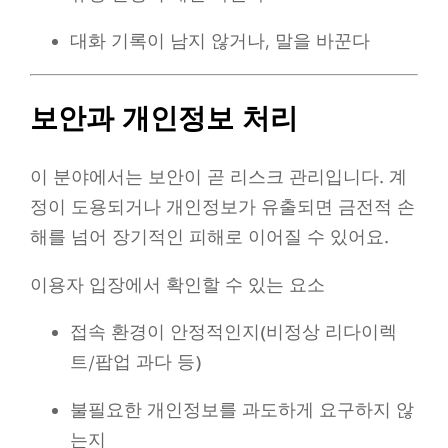
대화 기록이 남지 않거나, 말을 바꾼다
보안과 개인정보 처리
이 분야에서는 보안이 곧 리스크 관리입니다. 계
정이 도용되거나 개인정보가 유출되면 금전적 손
해를 넘어 장기적인 피해로 이어질 수 있어요.
이용자 입장에서 확인할 수 있는 요소
접속 환경이 안정적인지(비정상 리다이렉
트/팝업 과다 등)
불필요한 개인정보를 과도하게 요구하지 않
는지