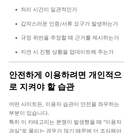
처리 시간이 일관적인가
갑작스러운 인증/서류 요구가 발생하는가
규정 위반을 주장할 때 근거를 제시하는가
지연 시 진행 상황을 업데이트해 주는가
안전하게 이용하려면 개인적으
로 지켜야 할 습관
어떤 사이트든, 이용자 습관이 안전을 좌우하는
부분이 있습니다.
특히 이 카테고리는 분쟁이 발생했을 때 “이용자
과실”로 몰리는 경우가 많기 때문에 더 조심해야