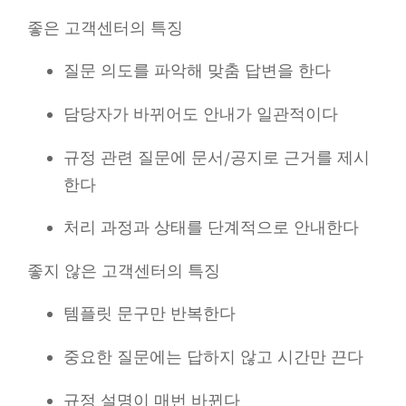
좋은 고객센터의 특징
질문 의도를 파악해 맞춤 답변을 한다
담당자가 바뀌어도 안내가 일관적이다
규정 관련 질문에 문서/공지로 근거를 제시
한다
처리 과정과 상태를 단계적으로 안내한다
좋지 않은 고객센터의 특징
템플릿 문구만 반복한다
중요한 질문에는 답하지 않고 시간만 끈다
규정 설명이 매번 바뀐다