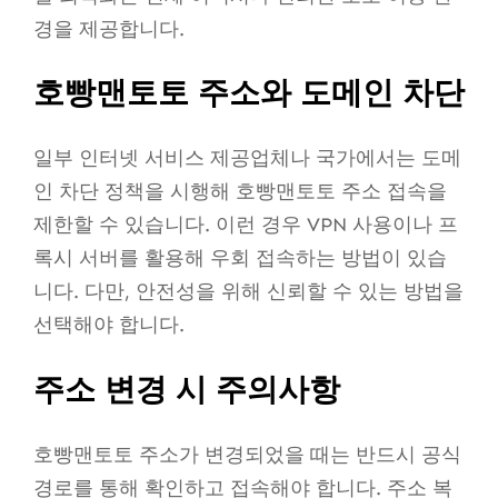
경을 제공합니다.
호빵맨토토 주소와 도메인 차단
일부 인터넷 서비스 제공업체나 국가에서는 도메
인 차단 정책을 시행해 호빵맨토토 주소 접속을
제한할 수 있습니다. 이런 경우 VPN 사용이나 프
록시 서버를 활용해 우회 접속하는 방법이 있습
니다. 다만, 안전성을 위해 신뢰할 수 있는 방법을
선택해야 합니다.
주소 변경 시 주의사항
호빵맨토토 주소가 변경되었을 때는 반드시 공식
경로를 통해 확인하고 접속해야 합니다. 주소 복