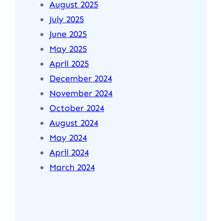
August 2025
July 2025
June 2025
May 2025
April 2025
December 2024
November 2024
October 2024
August 2024
May 2024
April 2024
March 2024