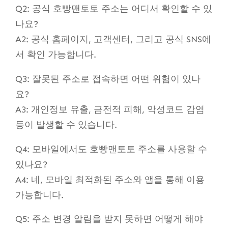
Q2: 공식 호빵맨토토 주소는 어디서 확인할 수 있
나요?
A2: 공식 홈페이지, 고객센터, 그리고 공식 SNS에
서 확인 가능합니다.
Q3: 잘못된 주소로 접속하면 어떤 위험이 있나
요?
A3: 개인정보 유출, 금전적 피해, 악성코드 감염
등이 발생할 수 있습니다.
Q4: 모바일에서도 호빵맨토토 주소를 사용할 수
있나요?
A4: 네, 모바일 최적화된 주소와 앱을 통해 이용
가능합니다.
Q5: 주소 변경 알림을 받지 못하면 어떻게 해야