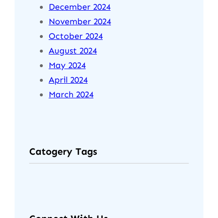
December 2024
November 2024
October 2024
August 2024
May 2024
April 2024
March 2024
Catogery Tags