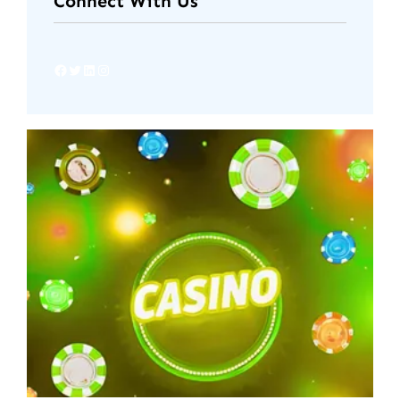
Connect With Us
Facebook
Twitter
LinkedIn
Instagram