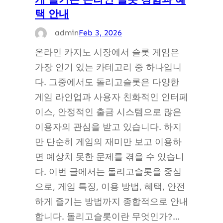
택 안내
admin
Feb 3, 2026
온라인 카지노 시장에서 슬롯 게임은
가장 인기 있는 카테고리 중 하나입니
다. 그중에서도 돌리고슬롯은 다양한
게임 라인업과 사용자 친화적인 인터페
이스, 안정적인 출금 시스템으로 많은
이용자의 관심을 받고 있습니다. 하지
만 단순히 게임의 재미만 보고 이용하
면 예상치 못한 문제를 겪을 수 있습니
다. 이번 글에서는 돌리고슬롯을 중심
으로, 게임 특징, 이용 방법, 혜택, 안전
하게 즐기는 방법까지 종합적으로 안내
합니다. 돌리고슬롯이란 무엇인가?…