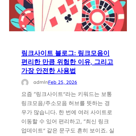
링크사이트 블로그: 링크모음이
편리한 만큼 위험한 이유, 그리고
가장 안전한 사용법
admin
Feb 25, 2026
요즘 “링크사이트”라는 키워드는 보통
링크모음/주소모음 허브를 뜻하는 경
우가 많습니다. 한 번에 여러 사이트로
이동할 수 있어 편리하고, “최신 링크
업데이트” 같은 문구도 흔히 보이죠. 실