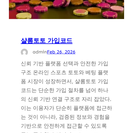
샬롬토토 가입코드
admin
Feb 26, 2026
신뢰 기반 플랫폼 선택과 안전한 가입
구조 온라인 스포츠 토토와 베팅 플랫
폼 시장이 성장하면서, 샬롬토토 가입
코드는 단순한 가입 절차를 넘어 하나
의 신뢰 기반 연결 구조로 자리 잡았다.
이는 이용자가 단순히 플랫폼에 접근하
는 것이 아니라, 검증된 정보와 경험을
기반으로 안전하게 접근할 수 있도록