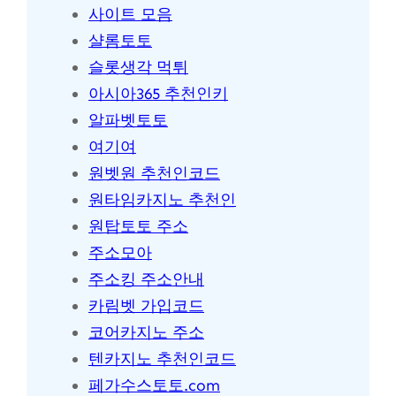
사이트 모음
샬롬토토
슬롯생각 먹튀
아시아365 추천인키
알파벳토토
여기여
원벳원 추천인코드
원타임카지노 추천인
원탑토토 주소
주소모아
주소킹 주소안내
카림벳 가입코드
코어카지노 주소
텐카지노 추천인코드
페가수스토토.com