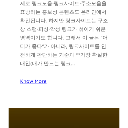
제로 링크모음·링크사이트·주소모음을
표방하는 홍보성 콘텐츠도 온라인에서
확인됩니다. 하지만 링크사이트는 구조
상 스팸·피싱·악성 링크가 섞이기 쉬운
영역이기도 합니다. 그래서 이 글은 “어
디가 좋다”가 아니라, 링크사이트를 안
전하게 판단하는 기준과 **가장 확실한
대안(내가 만드는 링크…
Know More