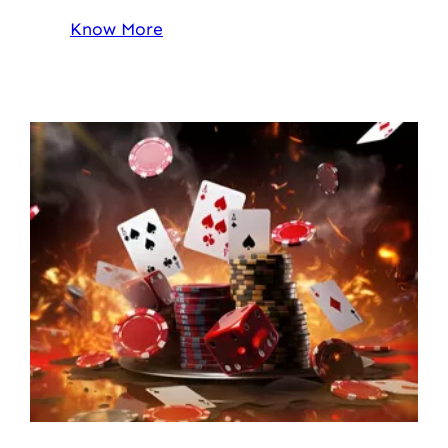
Know More