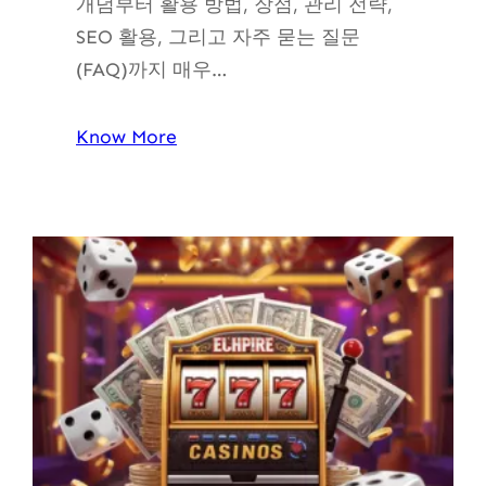
개념부터 활용 방법, 장점, 관리 전략,
SEO 활용, 그리고 자주 묻는 질문
(FAQ)까지 매우…
Know More