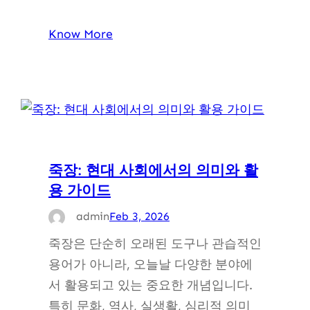
Know More
죽장: 현대 사회에서의 의미와 활
용 가이드
admin
Feb 3, 2026
죽장은 단순히 오래된 도구나 관습적인
용어가 아니라, 오늘날 다양한 분야에
서 활용되고 있는 중요한 개념입니다.
특히 문화, 역사, 실생활, 심리적 의미