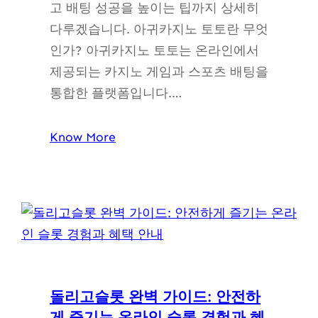
고 배팅 성공을 높이는 팁까지 상세히
다루겠습니다. 아귀카지노 토토란 무엇
인가? 아귀카지노 토토는 온라인에서
제공되는 카지노 게임과 스포츠 배팅을
통합한 플랫폼입니다.…
Know More
돌리고슬롯 완벽 가이드: 안전하
게 즐기는 온라인 슬롯 경험과 혜