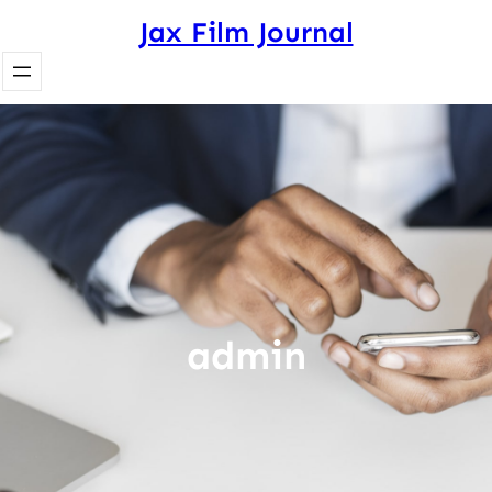
Skip
Jax Film Journal
to
content
admin