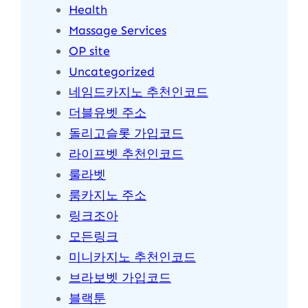
Health
Massage Services
OP site
Uncategorized
네임드카지노 추천인코드
더블유벳 주소
돌리고슬롯 가입코드
라이프벳 추천인코드
룰라벳
룸카지노 주소
링크조아
모든링크
미니카지노 추천인코드
브라보벳 가입코드
블랙툰