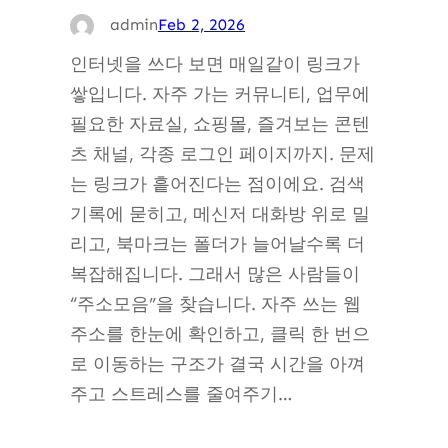
admin
Feb 2, 2026
인터넷을 쓰다 보면 매일같이 링크가
쌓입니다. 자주 가는 커뮤니티, 업무에
필요한 자료실, 쇼핑몰, 즐겨보는 콘텐
츠 채널, 각종 로그인 페이지까지. 문제
는 링크가 흩어진다는 점이에요. 검색
기록에 묻히고, 메신저 대화방 위로 밀
리고, 북마크는 폴더가 늘어날수록 더
복잡해집니다. 그래서 많은 사람들이
“주소모음”을 찾습니다. 자주 쓰는 웹
주소를 한눈에 확인하고, 클릭 한 번으
로 이동하는 구조가 결국 시간을 아껴
주고 스트레스를 줄여주기…