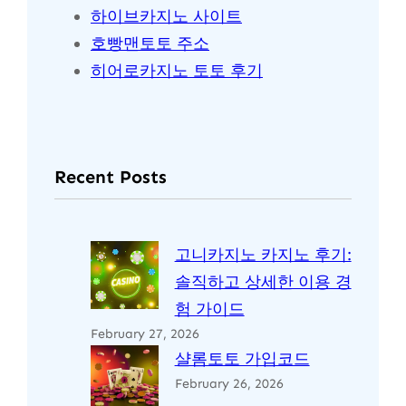
하이브카지노 사이트
호빵맨토토 주소
히어로카지노 토토 후기
Recent Posts
고니카지노 카지노 후기:
솔직하고 상세한 이용 경
험 가이드
February 27, 2026
샬롬토토 가입코드
February 26, 2026