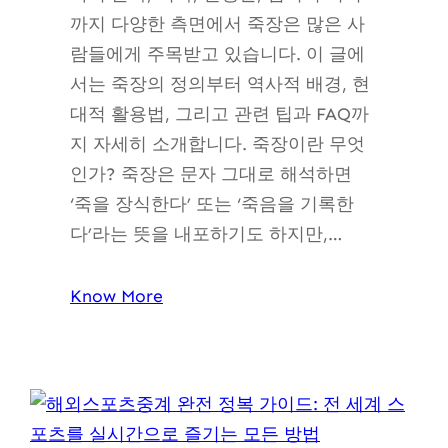
까지 다양한 측면에서 죽장은 많은 사
람들에게 주목받고 있습니다. 이 글에
서는 죽장의 정의부터 역사적 배경, 현
대적 활용법, 그리고 관련 팁과 FAQ까
지 자세히 소개합니다. 죽장이란 무엇
인가? 죽장은 문자 그대로 해석하면
‘죽을 장식한다’ 또는 ‘죽음을 기록한
다’라는 뜻을 내포하기도 하지만,…
Know More