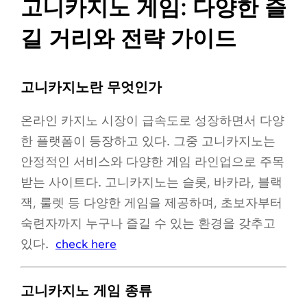
고니카지노 게임: 다양한 즐
길 거리와 전략 가이드
고니카지노란 무엇인가
온라인 카지노 시장이 급속도로 성장하면서 다양
한 플랫폼이 등장하고 있다. 그중 고니카지노는
안정적인 서비스와 다양한 게임 라인업으로 주목
받는 사이트다. 고니카지노는 슬롯, 바카라, 블랙
잭, 룰렛 등 다양한 게임을 제공하며, 초보자부터
숙련자까지 누구나 즐길 수 있는 환경을 갖추고
있다.
check here
고니카지노 게임 종류