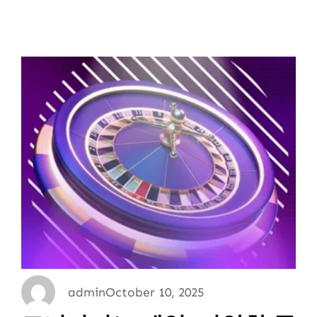
admin
October 10, 2025