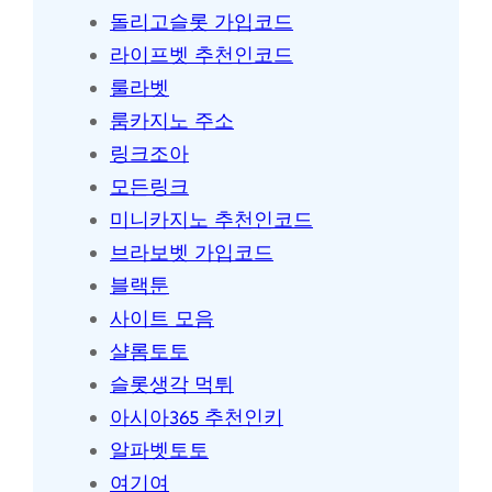
돌리고슬롯 가입코드
라이프벳 추천인코드
룰라벳
룸카지노 주소
링크조아
모든링크
미니카지노 추천인코드
브라보벳 가입코드
블랙툰
사이트 모음
샬롬토토
슬롯생각 먹튀
아시아365 추천인키
알파벳토토
여기여