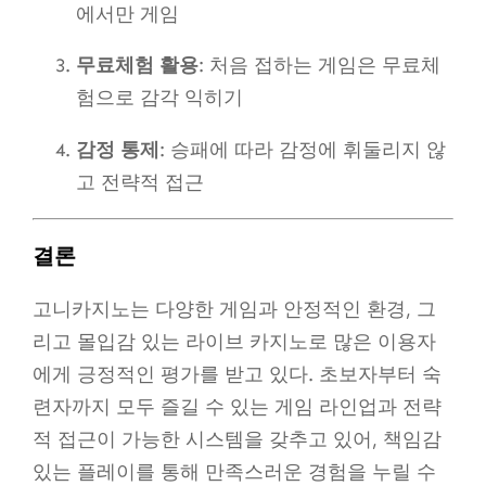
에서만 게임
무료체험 활용
: 처음 접하는 게임은 무료체
험으로 감각 익히기
감정 통제
: 승패에 따라 감정에 휘둘리지 않
고 전략적 접근
결론
고니카지노는 다양한 게임과 안정적인 환경, 그
리고 몰입감 있는 라이브 카지노로 많은 이용자
에게 긍정적인 평가를 받고 있다. 초보자부터 숙
련자까지 모두 즐길 수 있는 게임 라인업과 전략
적 접근이 가능한 시스템을 갖추고 있어, 책임감
있는 플레이를 통해 만족스러운 경험을 누릴 수