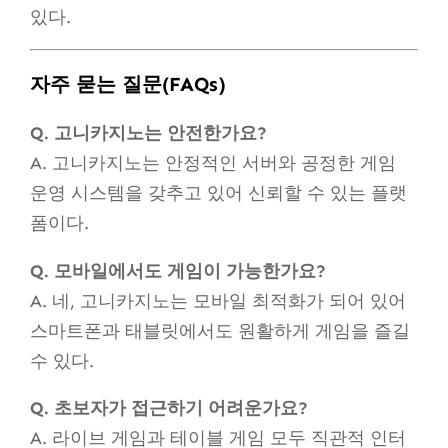
있다.
자주 묻는 질문(FAQs)
Q. 고니카지노는 안전한가요?
A. 고니카지노는 안정적인 서버와 공정한 게임
운영 시스템을 갖추고 있어 신뢰할 수 있는 플랫
폼이다.
Q. 모바일에서도 게임이 가능한가요?
A. 네, 고니카지노는 모바일 최적화가 되어 있어
스마트폰과 태블릿에서도 원활하게 게임을 즐길
수 있다.
Q. 초보자가 접근하기 어려운가요?
A. 라이브 게임과 테이블 게임 모두 직관적 인터