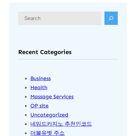
S
e
a
r
Recent Categories
c
h
Business
Health
Massage Services
OP site
Uncategorized
네임드카지노 추천인코드
더블유벳 주소