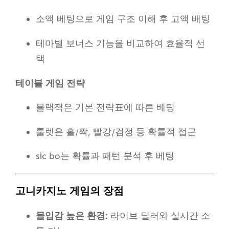
소액 베팅으로 게임 구조 이해 후 고액 배팅
테마별 보너스 기능을 비교하여 효율적 선
택
테이블 게임 전략
블랙잭은 기본 전략표에 따른 베팅
룰렛은 홀/짝, 빨강/검정 등 확률적 접근
sic bo는 확률과 패턴 분석 후 베팅
고니카지노 게임의 장점
몰입감 높은 환경
: 라이브 딜러와 실시간 소