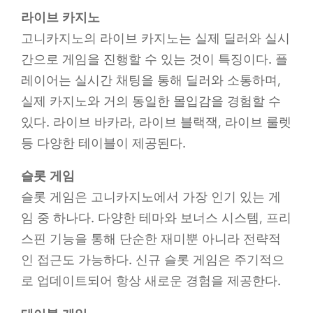
라이브 카지노
고니카지노의 라이브 카지노는 실제 딜러와 실시
간으로 게임을 진행할 수 있는 것이 특징이다. 플
레이어는 실시간 채팅을 통해 딜러와 소통하며,
실제 카지노와 거의 동일한 몰입감을 경험할 수
있다. 라이브 바카라, 라이브 블랙잭, 라이브 룰렛
등 다양한 테이블이 제공된다.
슬롯 게임
슬롯 게임은 고니카지노에서 가장 인기 있는 게
임 중 하나다. 다양한 테마와 보너스 시스템, 프리
스핀 기능을 통해 단순한 재미뿐 아니라 전략적
인 접근도 가능하다. 신규 슬롯 게임은 주기적으
로 업데이트되어 항상 새로운 경험을 제공한다.