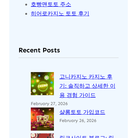
호빵맨토토 주소
히어로카지노 토토 후기
Recent Posts
고니카지노 카지노 후
기: 솔직하고 상세한 이
용 경험 가이드
February 27, 2026
샬롬토토 가입코드
February 26, 2026