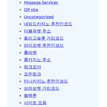
Massage Services
OP site
Uncategorized
네임드카지노 추천인코드
더블유벳 주소
돌리고슬롯 가입코드
라이프벳 추천인코드
룰라벳
룸카지노 주소
링크조아
모든링크
미니카지노 추천인코드
브라보벳 가입코드
블랙툰
사이트 모음