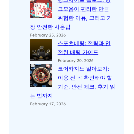
링크사이트 블로그: 링
크모음이 편리한 만큼
위험한 이유, 그리고 가
장 안전한 사용법
February 25, 2026
스포츠베팅: 전략과 안
전한 배팅 가이드
February 20, 2026
코어카지노 알아보기:
이용 전 꼭 확인해야 할
기준, 안전 체크, 후기 읽
는 법까지
February 17, 2026