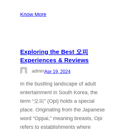
Know More
Exploring the Best 오피
Experiences & Reviews
admin
Apr 19, 2024
In the bustling landscape of adult
entertainment in South Korea, the
term “오피” (Opi) holds a special
place. Originating from the Japanese
word “Oppai,” meaning breasts, Opi
refers to establishments where