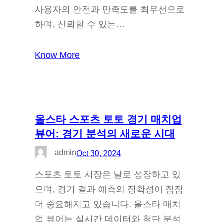
사용자의 안전과 만족도를 최우선으로
하며, 신뢰할 수 있는…
Know More
올스타 스포츠 토토 경기 매치업
뷰어: 경기 분석의 새로운 시대
admin
Oct 30, 2024
스포츠 토토 시장은 날로 성장하고 있
으며, 경기 결과 예측의 정확성이 점점
더 중요해지고 있습니다. 올스타 매치
업 뷰어는 실시간 데이터와 첨단 분석