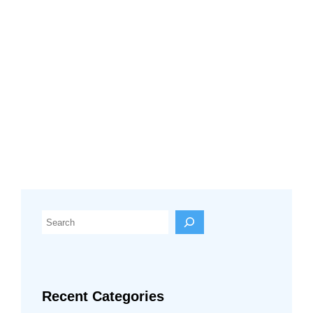
S
e
a
r
Recent Categories
c