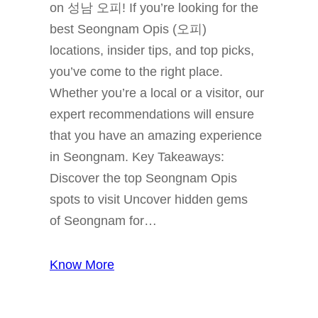
on 성남 오피! If you’re looking for the
best Seongnam Opis (오피)
locations, insider tips, and top picks,
you’ve come to the right place.
Whether you’re a local or a visitor, our
expert recommendations will ensure
that you have an amazing experience
in Seongnam. Key Takeaways:
Discover the top Seongnam Opis
spots to visit Uncover hidden gems
of Seongnam for…
Know More