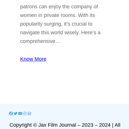
patrons can enjoy the company of
women in private rooms. With its
popularity surging, it’s crucial to
navigate this world wisely. Here’s a
comprehensive…
Know More
Facebook
Twitter
YouTube
Instagram
WordPress
Copyright © Jax Film Journal – 2023 – 2024 | All