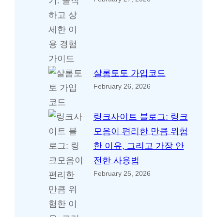
샬롬토토 가입코드
February 26, 2026
링크사이트 블로그: 링크
모음이 편리한 만큼 위험
한 이유, 그리고 가장 안
전한 사용법
February 25, 2026