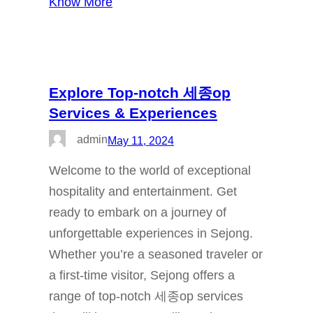
Know More
Explore Top-notch 세종op
Services & Experiences
admin
May 11, 2024
Welcome to the world of exceptional
hospitality and entertainment. Get
ready to embark on a journey of
unforgettable experiences in Sejong.
Whether you’re a seasoned traveler or
a first-time visitor, Sejong offers a
range of top-notch 세종op services