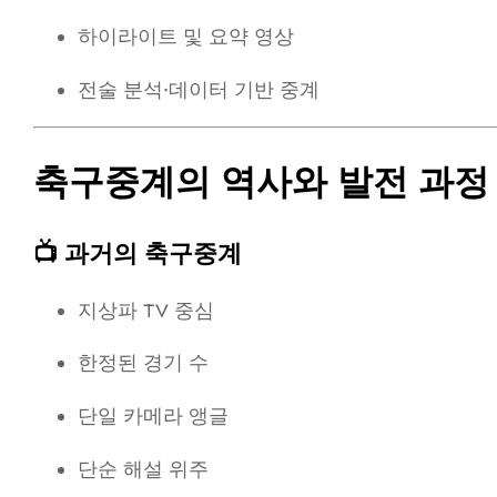
하이라이트 및 요약 영상
전술 분석·데이터 기반 중계
축구중계의 역사와 발전 과정
📺 과거의 축구중계
지상파 TV 중심
한정된 경기 수
단일 카메라 앵글
단순 해설 위주