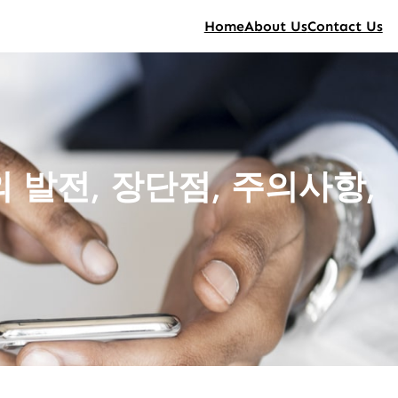
Home
About Us
Contact Us
 발전, 장단점, 주의사항,