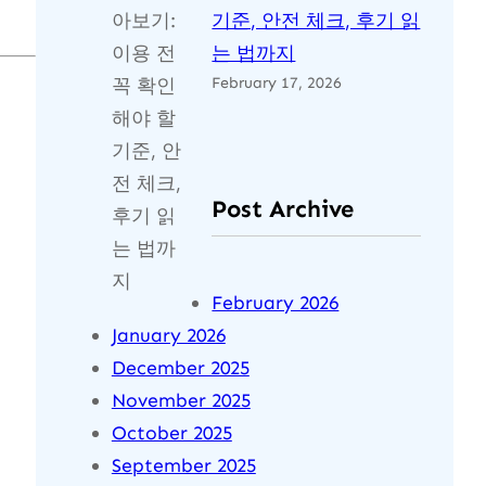
기준, 안전 체크, 후기 읽
는 법까지
February 17, 2026
Post Archive
February 2026
January 2026
December 2025
November 2025
October 2025
September 2025