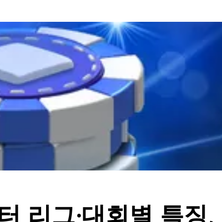
터 리그·대회별 특징,