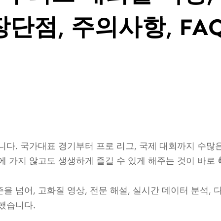
장단점, 주의사항, FA
니다. 국가대표 경기부터 프로 리그, 국제 대회까지 수많
에 가지 않고도 생생하게 즐길 수 있게 해주는 것이 바로
을 넘어, 고화질 영상, 전문 해설, 실시간 데이터 분석, 
했습니다.