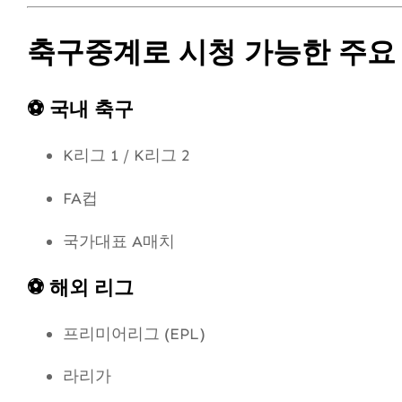
축구중계로 시청 가능한 주요
⚽ 국내 축구
K리그 1 / K리그 2
FA컵
국가대표 A매치
⚽ 해외 리그
프리미어리그 (EPL)
라리가