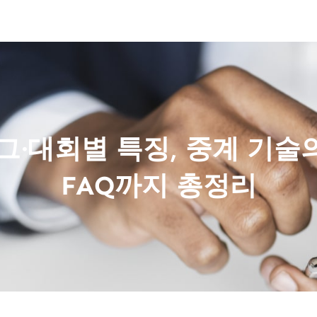
·대회별 특징, 중계 기술의
FAQ까지 총정리