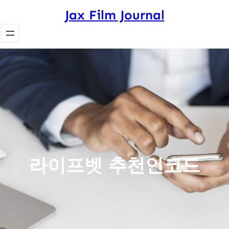
Skip
Jax Film Journal
to
content
라이프벳 추천인코드