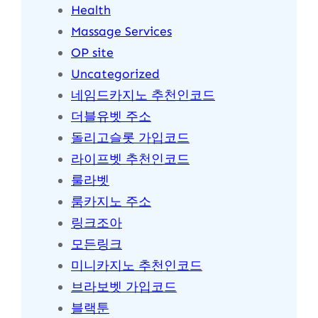
Health
Massage Services
OP site
Uncategorized
네임드카지노 추천인코드
더블유벳 주소
돌리고슬롯 가입코드
라이프벳 추천인코드
룰라벳
룸카지노 주소
링크조아
모든링크
미니카지노 추천인코드
브라보벳 가입코드
블랙툰