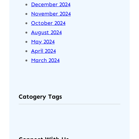
December 2024
November 2024
October 2024
August 2024
May 2024
April 2024
March 2024
Catogery Tags