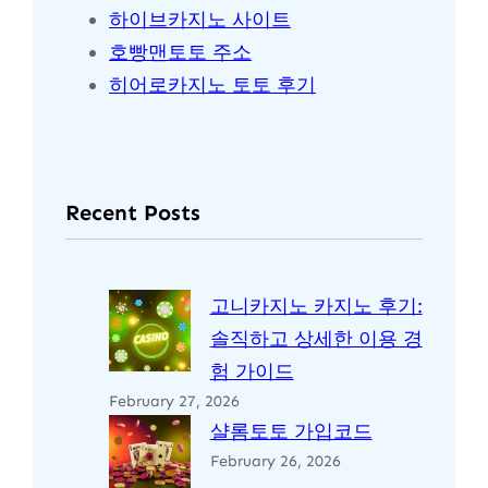
하이브카지노 사이트
호빵맨토토 주소
히어로카지노 토토 후기
Recent Posts
고니카지노 카지노 후기:
솔직하고 상세한 이용 경
험 가이드
February 27, 2026
샬롬토토 가입코드
February 26, 2026