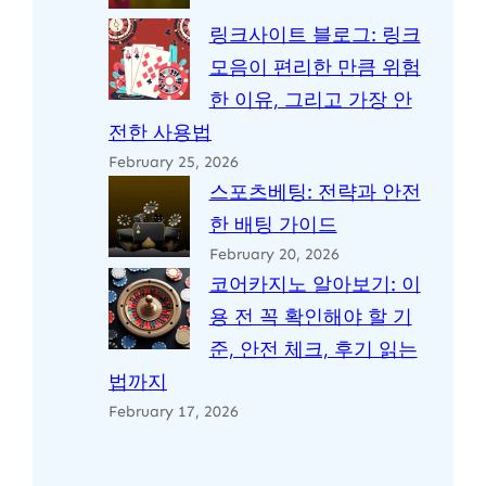
링크사이트 블로그: 링크
모음이 편리한 만큼 위험
한 이유, 그리고 가장 안
전한 사용법
February 25, 2026
스포츠베팅: 전략과 안전
한 배팅 가이드
February 20, 2026
코어카지노 알아보기: 이
용 전 꼭 확인해야 할 기
준, 안전 체크, 후기 읽는
법까지
February 17, 2026