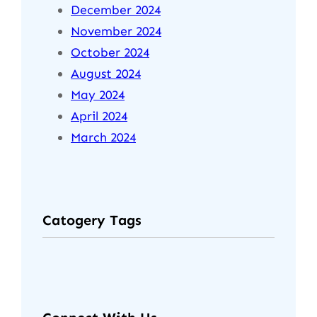
December 2024
November 2024
October 2024
August 2024
May 2024
April 2024
March 2024
Catogery Tags