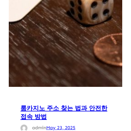
룸카지노 주소 찾는 법과 안전한
접속 방법
admin
May 23, 2025