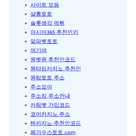
사이트 모음
샬롬토토
슬롯생각 먹튀
아시아365 추천인키
알파벳토토
여기여
원벳원 추천인코드
원타임카지노 추천인
원탑토토 주소
주소모아
주소킹 주소안내
카림벳 가입코드
코어카지노 주소
텐카지노 추천인코드
페가수스토토.com