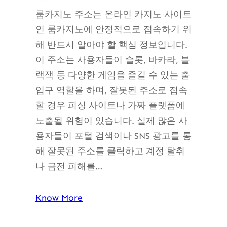
룸카지노 주소는 온라인 카지노 사이트
인 룸카지노에 안정적으로 접속하기 위
해 반드시 알아야 할 핵심 정보입니다.
이 주소는 사용자들이 슬롯, 바카라, 블
랙잭 등 다양한 게임을 즐길 수 있는 출
입구 역할을 하며, 잘못된 주소로 접속
할 경우 피싱 사이트나 가짜 플랫폼에
노출될 위험이 있습니다. 실제 많은 사
용자들이 포털 검색이나 SNS 광고를 통
해 잘못된 주소를 클릭하고 계정 탈취
나 금전 피해를…
Know More