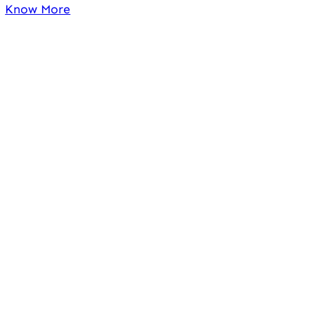
Know More