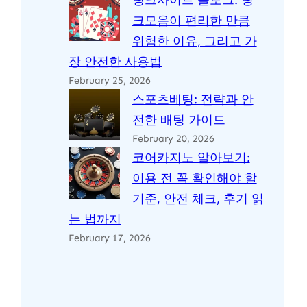
링크사이트 블로그: 링
크모음이 편리한 만큼
위험한 이유, 그리고 가
장 안전한 사용법
February 25, 2026
스포츠베팅: 전략과 안
전한 배팅 가이드
February 20, 2026
코어카지노 알아보기:
이용 전 꼭 확인해야 할
기준, 안전 체크, 후기 읽
는 법까지
February 17, 2026