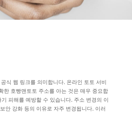
공식 웹 링크를 의미합니다. 온라인 토토 서비
확한 호빵맨토토 주소를 아는 것은 매우 중요합
사기 피해를 예방할 수 있습니다. 주소 변경의 이
 보안 강화 등의 이유로 자주 변경됩니다. 이러