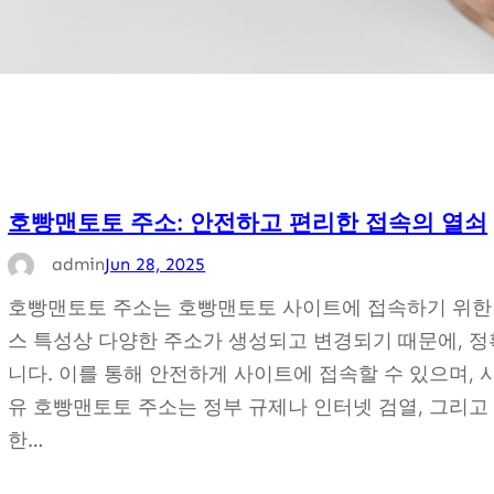
호빵맨토토 주소: 안전하고 편리한 접속의 열쇠
admin
Jun 28, 2025
호빵맨토토 주소는 호빵맨토토 사이트에 접속하기 위한 
스 특성상 다양한 주소가 생성되고 변경되기 때문에, 정
니다. 이를 통해 안전하게 사이트에 접속할 수 있으며, 
유 호빵맨토토 주소는 정부 규제나 인터넷 검열, 그리고
한…