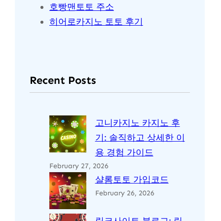
호빵맨토토 주소
히어로카지노 토토 후기
Recent Posts
고니카지노 카지노 후
기: 솔직하고 상세한 이
용 경험 가이드
February 27, 2026
샬롬토토 가입코드
February 26, 2026