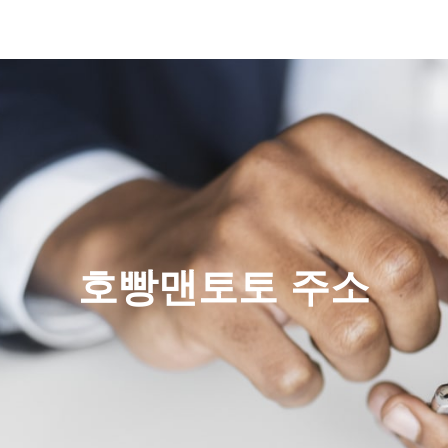
호빵맨토토 주소